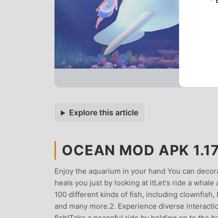
* 
Explore this article
OCEAN MOD APK 1.17
Enjoy the aquarium in your hand You can decorat
heals you just by looking at itLet's ride a whale
100 different kinds of fish, including clownfish
and many more.2. Experience diverse interaction
fish!Take a peaceful ride by holding on to the ba