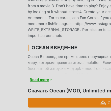
from a movie!3. Don’t have time to play? Enjoy 
by looking at it without stress4. Create your 
Anemones, Torch corals, adn Fan Corals.If you 
meet more fish!Instagram: https://www.instag
WRITE_EXTERNAL_STORAGE : Permission to sa
import screenshots
OCEAN ВВЕДЕНИЕ
Ocean В последнее время очень популярная 
миру, которым нравятся игры simulation. Если
бесплатной загрузки мод apk - moddroid - в
последнюю версию Ocean 1.17.0 бесплатно, н
Read more
вам сохранить повторяющуюся механическую 
наслаждении радостью, которую приносит са
Скачать Ocean (MOD, Unlimited 
взимать плату с игроков, и он на 100% безоп
клиент moddroid, вы можете загрузить и уст
С
скачайте moddroid и играйте!