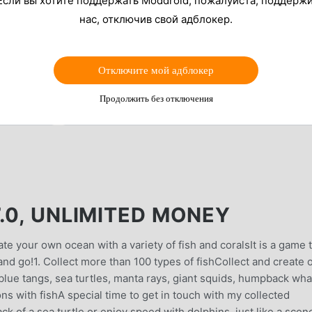
Если вы хотите поддержать Moddroid, пожалуйста, поддерж
нас, отключив свой адблокер.
Отключите мой адблокер
Продолжить без отключения
.0, UNLIMITED MONEY
e your own ocean with a variety of fish and coralsIt is a game 
 and go!1. Collect more than 100 types of fishCollect and create 
, blue tangs, sea turtles, manta rays, giant squids, humpback wha
s with fishA special time to get in touch with my collected
ck of a sea turtle or enjoy speed with dolphins, just like a scen