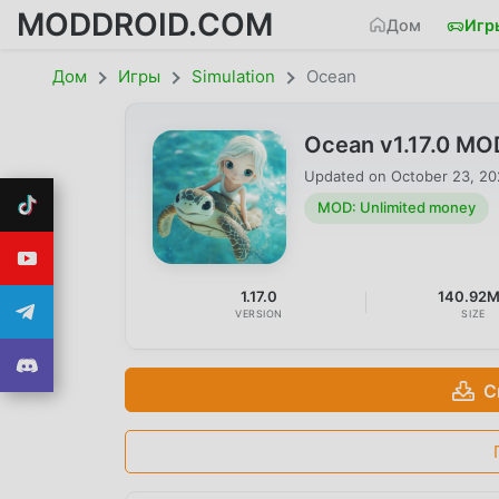
MODDROID.COM
Дом
Игр
Дом
Игры
Simulation
Ocean
Ocean v1.17.0 MO
Updated on
October 23, 2
MOD: Unlimited money
1.17.0
140.92
VERSION
SIZE
С