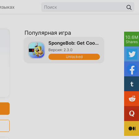
языках
Популярная игра
10.6M
Shares
SpongeBob: Get Cooking
Версия: 2.3.0
Unlocked