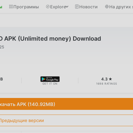
ы
Программы
Explore
Новости
На других 
D APK (Unlimited money) Download
025
MB
4.3 ★
GET IT ON
1698 RATINGS
качать APK (140.92MB)
Предыдущие версии