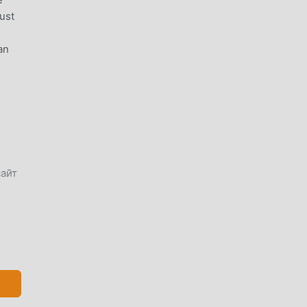
ust
an
сайт
огая
,