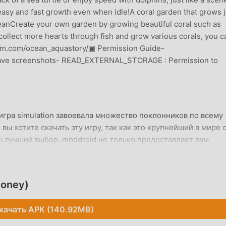
easy and fast growth even when idle!A coral garden that grows j
oceanCreate your own garden by growing beautiful coral such as
collect more hearts through fish and grow various corals, you c
ram.com/ocean_aquastory/▣ Permission Guide-
ve screenshots- READ_EXTERNAL_STORAGE : Permission to
игра simulation завоевала множество поклонников по всему
 вы хотите скачать эту игру, так как это крупнейший в мире 
аш лучший выбор. moddroid не только предоставляет вам
о также бесплатно предоставляет мод Unlimited money, пом
задачу в игре, чтобы вы могли сосредоточиться на
ма игра. moddroid обещает, что любой мод Ocean не будет
money)
асен, доступен и бесплатен для установки. Просто скачайте
ановить Ocean 1.17.0 одним щелчком мыши. Чего же вы ждете
качать APK (140.92MB)