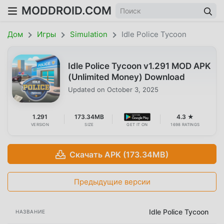
MODDROID.COM
Дом
Игры
Simulation
Idle Police Tycoon
Idle Police Tycoon v1.291 MOD APK
(Unlimited Money) Download
Updated on
October 3, 2025
1.291
173.34MB
4.3 ★
VERSION
SIZE
GET IT ON
1698 RATINGS
Скачать APK (173.34MB)
Предыдущие версии
Idle Police Tycoon
НАЗВАНИЕ