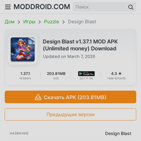
MODDROID.COM
Дом
Игры
Puzzle
Design Blast
Design Blast v1.37.1 MOD APK
(Unlimited money) Download
Updated on
March 7, 2026
1.37.1
203.81MB
4.3 ★
VERSION
SIZE
GET IT ON
1698 RATINGS
Скачать APK (203.81MB)
Предыдущие версии
Design Blast
НАЗВАНИЕ