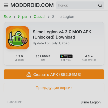
MODDROID.COM
Дом
Игры
Casual
Slime Legion
Slime Legion v4.3.0 MOD APK
(Unlocked) Download
Updated on
July 1, 2026
4.3.0
852.86MB
4.3 ★
VERSION
SIZE
GET IT ON
1698 RATINGS
Скачать APK (852.86MB)
Предыдущие версии
Slime Legion
НАЗВАНИЕ