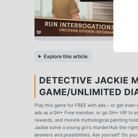
Explore this article
DETECTIVE JACKIE M
GAME/UNLIMITED D
Play this game for FREE with ads – or get ev
ads as a GH+ Free member, or go GH+ VIP to enj
rewards, and more!A mythological painting holds
Jackie solve a young girl's murder!Ask the righ
answers and possibilities. Ask yourself: Do yo