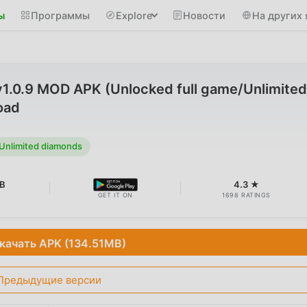
ы
Программы
Explore
Новости
На других 
v1.0.9 MOD APK (Unlocked full game/Unlimited
oad
Unlimited diamonds
MB
4.3 ★
GET IT ON
1698 RATINGS
качать APK (134.51MB)
Предыдущие версии