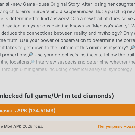
 an all-new GameHouse Original Story. After losing her daughter
solving children's murders and disappearances. But a puzzling ne
e is determined to find answers! Can a new trail of clues solve 
e direction: a mysterious painting known as "Medusa's Vanity". 
ie deduce the connections between reality and mythology? Only 
 the truth! Use your power of observation to determine the corre
 it takes to get down to the bottom of this ominous mystery? 
 proportions🔎 Use your detective's instincts to follow the trail
xciting locations🔎 Interview suspects and determine whether th
ills through 6 minigames including chemical analysis, symbology
, and scent search🔎 Discover ancient secrets hidden within pric
ing and unlock all new abilities🔎 Prove your skills and unlock
atorNEW! Find your perfect way to play with the gamehouse+ a
nlocked full game/Unlimited diamonds)
ee member or upgrade to GH+ VIP for ad-free play, offline acce
isn't just another gaming app—it's your playtime destination 
качать APK (134.51MB)
ribe today!
е Mod APK
2026 года.
Популярные моды