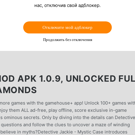
нас, отключив свой адблокер.
Отключите мой адблокер
Продолжить без отключения
OD APK 1.0.9, UNLOCKED FU
IAMONDS
en more games with the gamehouse+ app! Unlock 100+ games wit
oy them ALL ad-free, play offline, score exclusive in-game
 ominous secrets. Only by diving into the details can Detectiv
t questions and follow the clues to uncover a maze of winding
u believe in myths?Detective Jackie - Mystic Case introduces