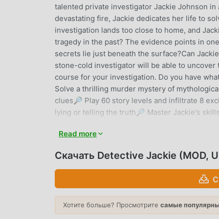
talented private investigator Jackie Johnson in
devastating fire, Jackie dedicates her life to 
investigation lands too close to home, and Jacki
tragedy in the past? The evidence points in on
secrets lie just beneath the surface?Can Jack
stone-cold investigator will be able to uncover
course for your investigation. Do you have what
Solve a thrilling murder mystery of mythological
clues🔎 Play 60 story levels and infiltrate 8 e
lying or telling the truth🔎 Master Jackie's sk
study, cold reading, object analysis, listening
Read more
artifacts🔎 Harness the power of a mysterious r
achievements worthy of an eagle-eyed investig
Скачать Detective Jackie (MOD, U
Enjoy 100+ games for free with ads as a GH+ Fr
exclusive in-game perks, and more. gamehouse+ 
С
every mood and every 'me-time' moment. Subsc
DETECTIVE JACKIE ВВЕДЕНИЕ
Хотите больше? Просмотрите
самые популярны