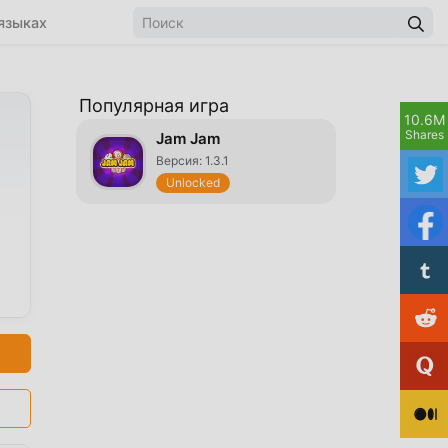
языках
Популярная игра
10.6M
Shares
Jam Jam
Версия: 1.3.1
Unlocked