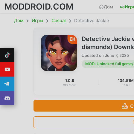
MODDROID.COM
Дом
Игр
Дом
Игры
Casual
Detective Jackie
Detective Jackie 
diamonds) Downl
Updated on
June 7, 2025
MOD: Unlocked full game/
1.0.9
134.51
VERSION
SIZE
С