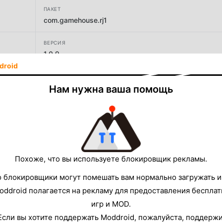
ПАКЕТ
com.gamehouse.rj1
ВЕРСИЯ
1.0.9
droid
РАЗРАБОТЧИК
Нам нужна ваша помощь
GameHouse LLC
РАЗМЕР
134.51MB
Похоже, что вы используете блокировщик рекламы.
о блокировщики могут помешать вам нормально загружать и
oddroid полагается на рекламу для предоставления беспла
игр и MOD.
Если вы хотите поддержать Moddroid, пожалуйста, поддерж