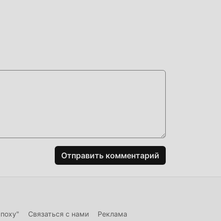
тым
al,
Отправить комментарий
 в
ие
огая
эпоху"
Связаться с нами
Реклама