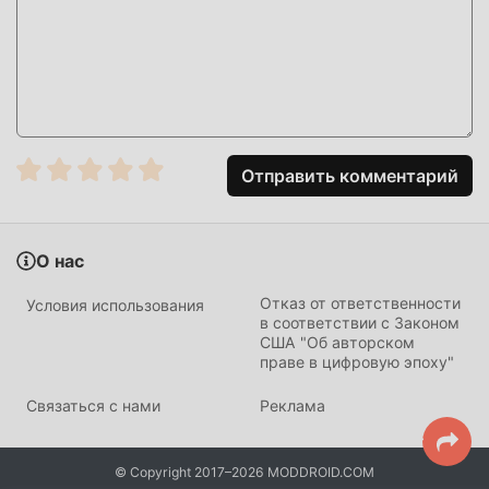
card могут в полной мере насладиться счастьем.
принес Tien Len - Thirteen - Mien Nam 2.2.1
УНИКАЛЬНЫЙ МОД
Традиционная игра card требует, чтобы пользователи
тратили много времени на накопление своего
Отправить комментарий
богатства/способностей/навыков в игре, что является
как особенностью, так и удовольствием от игры, но в то
же время процесс накопления неизбежно заставить
О нас
людей чувствовать усталость, но теперь появление
модов переписало эту ситуацию. Здесь вам не нужно
Отказ от ответственности
Условия использования
тратить большую часть своей энергии и повторять
в соответствии с Законом
немного скучное «накопление». Моды могут легко
США "Об авторском
праве в цифровую эпоху"
помочь вам пропустить этот процесс, тем самым
помогая вам сосредоточиться на получении
Связаться с нами
Реклама
удовольствия от самой игры.
СКАЧАТЬ СЕЙЧАС
© Copyright 2017–2026 MODDROID.COM