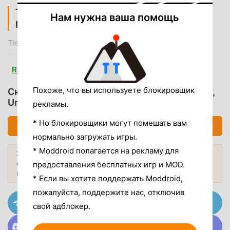
TIEN LEN - THIRTEEN - MIEN NAM
Нам нужна ваша помощь
ВВЕДЕНИЕ
Tien Len - Thirteen - Mien Nam В последнее время
очень популярная игра card завоевала множество
поклонников по всему миру, которым нравятся игры
Read more
card. Если вы хотите скачать эту игру, так как это
Похоже, что вы используете блокировщик
Скачать Tien Len - Thirteen - Mien Nam (MOD,
крупнейший в мире сайт бесплатной загрузки мод apk -
Unlocked)
рекламы.
moddroid - ваш лучший выбор. moddroid не только
предоставляет вам последнюю версию Tien Len -
* Но блокировщики могут помешать вам
Скачать APK (20.71MB)
Thirteen - Mien Nam 2.2.1 бесплатно, но также
нормально загружать игры.
бесплатно предоставляет мод Free, помогая вам
* Moddroid полагается на рекламу для
сохранить повторяющуюся механическую задачу в
Хотите больше? Просмотрите
самые популярные Mod APK
2026
предоставления бесплатных игр и MOD.
Популярные моды →
игре, чтобы вы могли сосредоточиться на наслаждении
года.
* Если вы хотите поддержать Moddroid,
радостью, которую приносит сама игра. moddroid
обещает, что любой мод Tien Len - Thirteen - Mien Nam
пожалуйста, поддержите нас, отключив
Присоединяйтесь к @MODDROID.CO на канале
не будет взимать плату с игроков, и он на 100%
свой адблокер.
Telegram
безопасен, доступен и бесплатен для установки.
Присоединяйтесь к @MODDROID.CO в сообществе
Просто скачайте клиент moddroid, вы можете загрузить