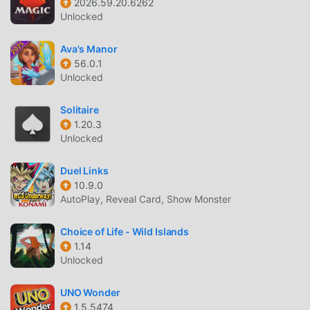
2026.59.20.6262
Unlocked
Ava's Manor
56.0.1
Unlocked
Solitaire
1.20.3
Unlocked
Duel Links
10.9.0
AutoPlay, Reveal Card, Show Monster
Choice of Life - Wild Islands
1.14
Unlocked
UNO Wonder
1.5.5474