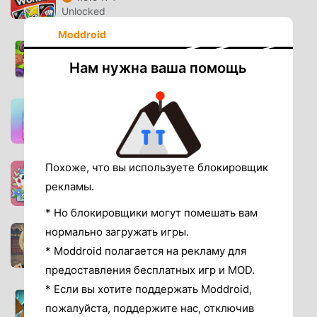
Unlocked
Moddroid
PvZ Heroes
1.66.7
Нам нужна ваша помощь
Unlimited money
Pokémon TCGP
1.6.0
Menu/Speed Hack
Похоже, что вы используете блокировщик
SolitaireFarm
1.12.117
рекламы.
Free shopping
* Но блокировщики могут помешать вам
Otogi
нормально загружать игры.
1.0.130
* Moddroid полагается на рекламу для
Unlocked
предоставления бесплатных игр и MOD.
* Если вы хотите поддержать Moddroid,
Aftermagic
пожалуйста, поддержите нас, отключив
3.16.21