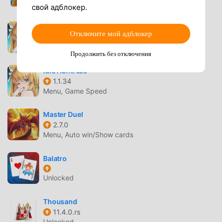
Unlocked
свой адблокер.
ドラガルズ
Отключите мой адблокер
1.2.76
Unlocked
Продолжить без отключения
Idle Huntress
1.1.34
Menu, Game Speed
Master Duel
2.7.0
Menu, Auto win/Show cards
Balatro
Unlocked
Thousand
11.4.0.rs
Unlocked