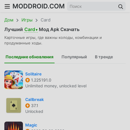
MODDROID.COM
Дом
Игры
Card
Лучший
Card
Мод Apk Скачать
▾
Карточные игры, где важны колоды, комбинации и
продуманные ходы.
Последние обновления
Популярный
В тренде
Solitaire
1.225191.0
Unlimited money, unlocked level
Callbreak
37.1
Unlocked
Magic