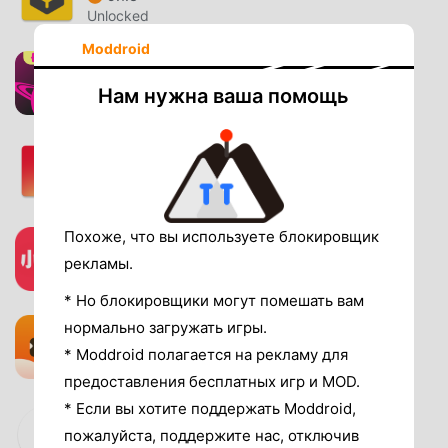
Unlocked
Moddroid
Himme
1.8.0
Нам нужна ваша помощь
Unlocked
Jack'd
8.8.1
Unlocked
Похоже, что вы используете блокировщик
rednote
9.28.1
рекламы.
Unlocked
* Но блокировщики могут помешать вам
Tantan
нормально загружать игры.
7.1.8
* Moddroid полагается на рекламу для
Unlocked
предоставления бесплатных игр и MOD.
* Если вы хотите поддержать Moddroid,
Super Clone
пожалуйста, поддержите нас, отключив
6.0.70.0427