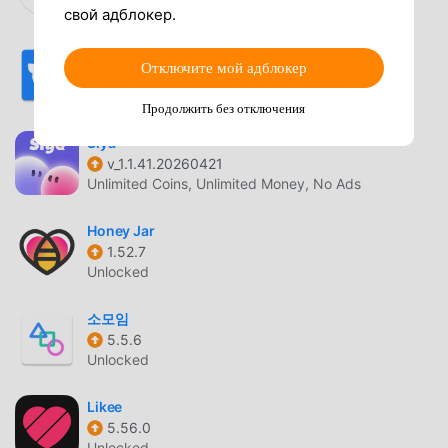
God mode
свой адблокер.
Kumu
Отключите мой адблокер
10.4.1
Unlocked
Продолжить без отключения
Siya
v_1.1.41.20260421
Unlimited Coins, Unlimited Money, No Ads
Honey Jar
1.52.7
Unlocked
소모임
5.5.6
Unlocked
Likee
5.56.0
Unlocked