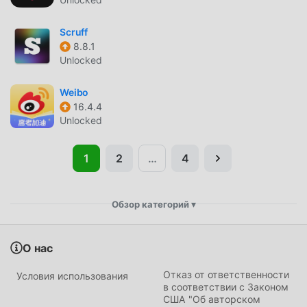
Scruff
8.8.1
Unlocked
Weibo
16.4.4
Unlocked
1
2
…
4
▾
Обзор категорий
О нас
Action
Adventure
Отказ от ответственности
Условия использования
в соответствии с Законом
Arcade
Board
США "Об авторском