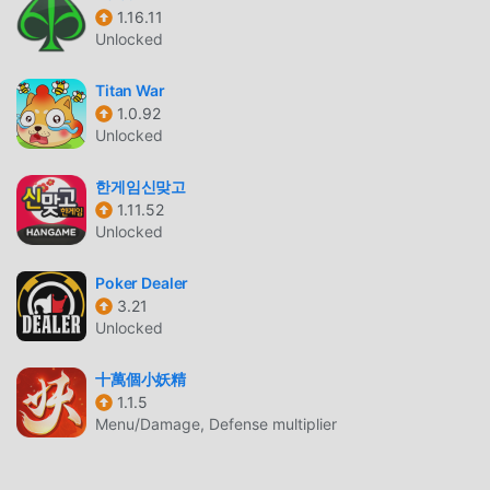
Как и традиционные игры card, Spider Solitaire
1.16.11
отличается уникальным художественным стилем, а
Unlocked
благодаря высококачественной графике, картам и
персонажам Spider Solitaire привлекает множество
Titan War
поклонников card, и по сравнению по сравнению с
1.0.92
традиционными играми card, Spider Solitaire 4.8.72
Unlocked
использует обновленный виртуальный движок и вносит
한게임신맞고
смелые обновления. Благодаря более продвинутым
1.11.52
технологиям впечатления от игры на экране
Unlocked
значительно улучшились. Сохраняя оригинальный
стиль card, он максимально улучшает сенсорный опыт
Poker Dealer
пользователя, и существует множество различных
3.21
типов мобильных телефонов apk с отличной
Unlocked
адаптируемостью, гарантируя, что все любители игр
card могут в полной мере насладиться счастьем.
十萬個小妖精
принес Spider Solitaire 4.8.72
1.1.5
Menu/Damage, Defense multiplier
УНИКАЛЬНЫЙ МОД