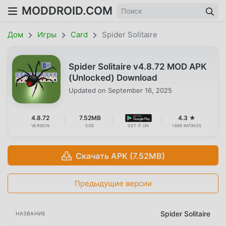
MODDROID.COM
Дом
Игры
Card
Spider Solitaire
Spider Solitaire v4.8.72 MOD APK
(Unlocked) Download
Updated on
September 16, 2025
4.8.72
7.52MB
4.3 ★
VERSION
SIZE
GET IT ON
1698 RATINGS
Скачать APK (7.52MB)
Предыдущие версии
Spider Solitaire
НАЗВАНИЕ