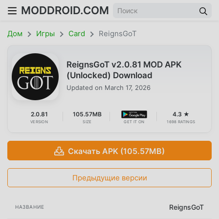
MODDROID.COM
Дом
Игры
Card
ReignsGoT
ReignsGoT v2.0.81 MOD APK
(Unlocked) Download
Updated on
March 17, 2026
2.0.81
105.57MB
4.3 ★
VERSION
SIZE
GET IT ON
1698 RATINGS
Скачать APK (105.57MB)
Предыдущие версии
ReignsGoT
НАЗВАНИЕ