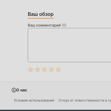
отличной адаптируемостью, гарантируя, что 
счастьем. принес Vector 2.9.0
Ваш обзор
УНИКАЛЬНЫЙ МОД
Ваш комментарий
(
0
)
Традиционная игра arcade требует, чтобы п
богатства/способностей/навыков в игре, что 
то же время процесс накопления неизбежно 
модов переписало эту ситуацию. Здесь вам н
немного скучное «накопление». Моды могут 
вам сосредоточиться на получении удовольст
СКАЧАТЬ СЕЙЧАС
Просто нажмите кнопку загрузки, чтобы уст
бесплатную версию мода Vector 2.9.0 в уст
другие бесплатные популярные игры с модами
О нас
Условия использования
Отказ от ответственности в 