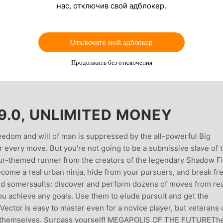
нас, отключив свой адблокер.
Отключите мой адблокер
Продолжить без отключения
9.0, UNLIMITED MONEY
freedom and will of man is suppressed by the all-powerful Big
ur every move. But you're not going to be a submissive slave of 
our-themed runner from the creators of the legendary Shadow F
ecome a real urban ninja, hide from your pursuers, and break fre
d somersaults: discover and perform dozens of moves from rea
 achieve any goals. Use them to elude pursuit and get the
or is easy to master even for a novice player, but veterans 
for themselves. Surpass yourself! MEGAPOLIS OF THE FUTURETh