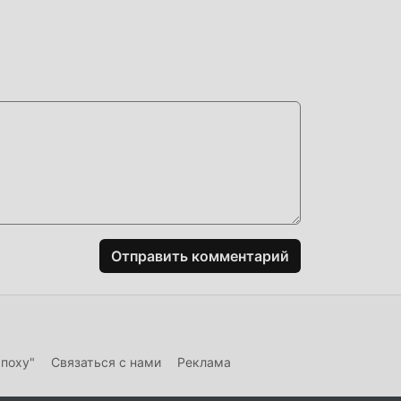
 в
ие
огая
Отправить комментарий
ть
эпоху"
Связаться с нами
Реклама