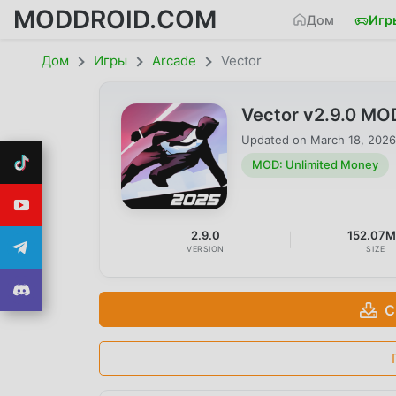
MODDROID.COM
Дом
Игр
Дом
Игры
Arcade
Vector
Vector v2.9.0 MO
Updated on
March 18, 2026
MOD: Unlimited Money
2.9.0
152.07
VERSION
SIZE
С