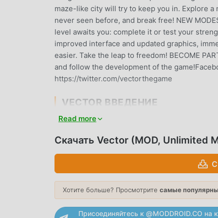
maze-like city will try to keep you in. Explore 
never seen before, and break free! NEW MODEST
level awaits you: complete it or test your str
improved interface and updated graphics, imme
easier. Take the leap to freedom! BECOME PA
and follow the development of the game!Face
https://twitter.com/vectorthegame
VECTOR ВВЕДЕНИЕ
Read more
Vector В последнее время очень популярная 
которым нравятся игры arcade. Если вы хотите
Скачать Vector (MOD, Unlimited 
бесплатной загрузки мод apk - moddroid - в
последнюю версию Vector 2.9.0 бесплатно, н
С
вам сохранить повторяющуюся механическую 
наслаждении радостью, которую приносит сам
взимать плату с игроков, и он на 100% безоп
Хотите больше? Просмотрите
самые популярны
клиент moddroid, вы можете загрузить и уст
скачайте moddroid и играйте!
Присоединяйтесь к @MODDROID.CO на к