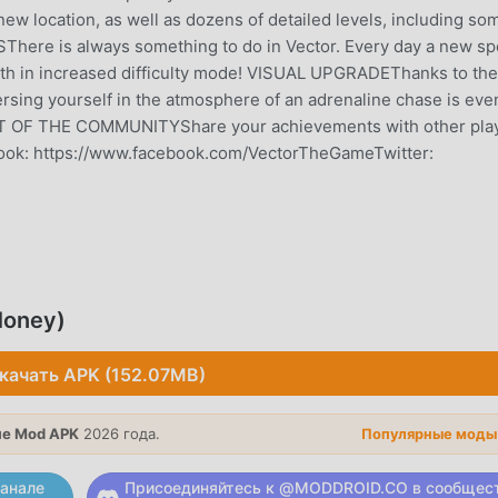
a new location, as well as dozens of detailed levels, including so
here is always something to do in Vector. Every day a new sp
ength in increased difficulty mode! VISUAL UPGRADEThanks to the
rsing yourself in the atmosphere of an adrenaline chase is eve
RT OF THE COMMUNITYShare your achievements with other pla
book: https://www.facebook.com/VectorTheGameTwitter:
игра arcade завоевала множество поклонников по всему мир
 скачать эту игру, так как это крупнейший в мире сайт
Money)
аш лучший выбор. moddroid не только предоставляет вам
о также бесплатно предоставляет мод Unlimited Money, пом
качать APK (152.07MB)
задачу в игре, чтобы вы могли сосредоточиться на
а игра. moddroid обещает, что любой мод Vector не будет
асен, доступен и бесплатен для установки. Просто скачайте
е Mod APK
2026 года.
Популярные моды
ановить Vector 2.9.0 одним щелчком мыши. Чего же вы ждете
анале
Присоединяйтесь к @MODDROID.CO в сообщес