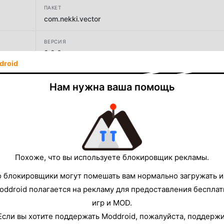
ПАКЕТ
com.nekki.vector
ВЕРСИЯ
2.9.0
droid
РАЗРАБОТЧИК
Нам нужна ваша помощь
NEKKI
РАЗМЕР
152.07MB
Похоже, что вы используете блокировщик рекламы.
о блокировщики могут помешать вам нормально загружать и
oddroid полагается на рекламу для предоставления беспла
игр и MOD.
Если вы хотите поддержать Moddroid, пожалуйста, поддерж