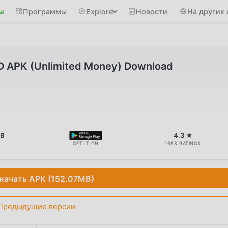
ы
Программы
Explore
Новости
На других 
D APK (Unlimited Money) Download
MB
4.3 ★
GET IT ON
1698 RATINGS
качать APK (152.07MB)
Предыдущие версии