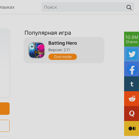
языках
Популярная игра
10.6M
Shares
Batting Hero
Версия: 2.11
God mode