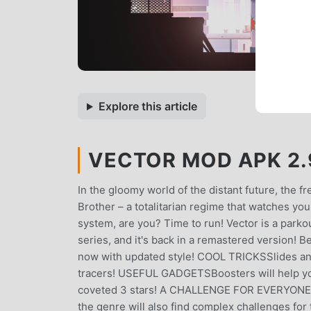
Explore this article
VECTOR MOD APK 2.
In the gloomy world of the distant future, the 
Brother – a totalitarian regime that watches yo
system, are you? Time to run! Vector is a park
series, and it's back in a remastered version! B
now with updated style! COOL TRICKSSlides an
tracers! USEFUL GADGETSBoosters will help you
coveted 3 stars! A CHALLENGE FOR EVERYONEVect
the genre will also find complex challenges 