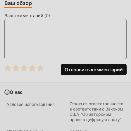
Ваш обзор
помочь вам пропустить этот процесс, тем самым
помогая вам сосредоточиться на получении
Ваш комментарий
(
0
)
удовольствия от самой игры.
СКАЧАТЬ СЕЙЧАС
Просто нажмите кнопку загрузки, чтобы установить
приложение moddroid, вы можете напрямую загрузить
бесплатную версию мода Zarbia 1.3 в установочном
пакете moddroid одним щелчком мыши, и вас ждут
Отправить комментарий
другие бесплатные популярные игры с модами. играй,
чего же ты ждешь, скачай прямо сейчас!
О нас
Отказ от ответственности
Условия использования
в соответствии с Законом
США "Об авторском
праве в цифровую эпоху"