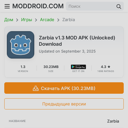
MODDROID.COM
Дом
Игры
Arcade
Zarbia
Zarbia v1.3 MOD APK (Unlocked)
Download
Updated on
September 3, 2025
1.3
30.23MB
4.3 ★
VERSION
SIZE
GET IT ON
1698 RATINGS
Скачать APK (30.23MB)
Предыдущие версии
Zarbia
НАЗВАНИЕ