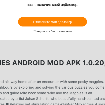
нас, отключив свой адблокер.
Отключите мой адблокер
Продолжить без отключения
ES ANDROID MOD APK 1.0.20
find his way home after an encounter with some pesky magpies.
ighbours by exploring and solving the various puzzles you come
s and guide Milo back home?Milo and the Magpies is an
ated by artist Johan Scherft, who beautifully hand-painted an
res:■ Relaxing yet stimulating game-playGet Milo across 9 uni