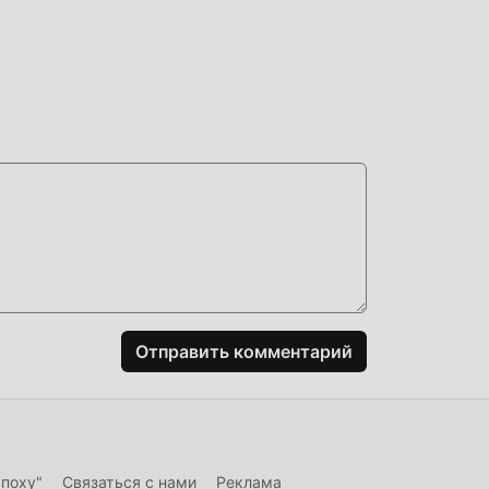
о
 в
ие
огая
ть
чай
Отправить комментарий
эпоху"
Связаться с нами
Реклама