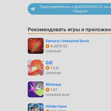
Milo and the Magpies Android Будучи популя
Присоединяйтесь к @MODDROID.CO на к
завоевать большое количество поклонников п
Telegram
and the Magpies Android вам нужно пройти т
игру и наслаждаться радостью, приносимой к
1.0.20. В то же время, moddroid специально 
Рекомендовать игры и приложен
общаться и делиться со всеми любителями иг
к moddroid и наслаждайтесь adventure игра 
Samurai: Unleashed Souls
4.2070.02
КРАСИВЫЙ ЭКРАН
Unlocked
Как и традиционные игры adventure, Milo an
忍恋
стилем, а благодаря высококачественной гра
1.0.6
привлекает множество поклонников adventu
Unlocked
adventure, Milo and the Magpies Android 1.
обновления. Благодаря более продвинутым т
Witcheye
улучшились. Сохраняя оригинальный стиль a
1.07
пользователя, и существует множество разл
Unlocked level
адаптируемостью, гарантируя, что все любит
принес Milo and the Magpies Android 1.0.20
Hidden Epee