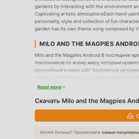
gardens by interacting with the environment and
Captivating artistic atmosphereEach hand-pain
personality, style and collection of fun charac
garden has its own theme song composed by Vic
MILO AND THE MAGPIES ANDRO
Milo and the Magpies Android В последнее в
поклонников по всему миру, которым нравятся 
крупнейший в мире сайт бесплатной загрузки
предоставляет вам последнюю версию Milo an
предоставляет мод N/A, помогая вам сохран
Read more
могли сосредоточиться на наслаждении радо
любой мод Milo and the Magpies Android не б
Скачать Milo and the Magpies And
и бесплатен для установки. Просто скачайте 
Magpies Android 1.0.20 одним щелчком мыши.
С
УНИКАЛЬНЫЙ ИГРОВОЙ ПРОЦ
Хотите больше? Просмотрите
самые популярны