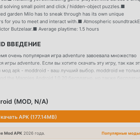
 solving small point and click / hidden-object puzzles.■
ted garden Milo has to sneak through has its own unique
ters for you to meet and interact with.■ Atmospheric soundtrack
tor Butzelaar.■ Average playtime: 1.5 hours
ID ВВЕДЕНИЕ
ремя очень популярная игра adventure завоевала множество
игры adventure. Если вы хотите скачать эту игру, так как э
 мод apk - moddroid - ваш лучший выбор. moddroid не тольк
d the Magpies Android 1.0.20 бесплатно, но также бесплатн
ить повторяющуюся механическую задачу в игре, чтобы вы
стью, которую приносит сама игра. moddroid обещает, что
удет взимать плату с игроков, и он на 100% безопасен, досту
roid (MOD, N/A)
клиент moddroid, вы можете загрузить и установить Milo and
 Чего же вы ждете, скачайте moddroid и играйте!
качать APK (177.14MB)
ЕСС
е Mod APK
2026 года.
Популярные моды