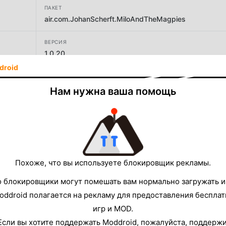
ПАКЕТ
air.com.JohanScherft.MiloAndTheMagpies
ВЕРСИЯ
1.0.20
droid
РАЗРАБОТЧИК
Second Maze
Нам нужна ваша помощь
РАЗМЕР
177.14MB
Похоже, что вы используете блокировщик рекламы.
о блокировщики могут помешать вам нормально загружать и
oddroid полагается на рекламу для предоставления беспла
игр и MOD.
Если вы хотите поддержать Moddroid, пожалуйста, поддерж