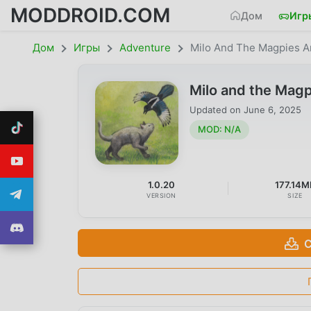
MODDROID.COM
Дом
Игр
Дом
Игры
Adventure
Milo And The Magpies A
Milo and the Mag
Updated on
June 6, 2025
MOD: N/A
1.0.20
177.14M
VERSION
SIZE
С