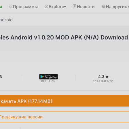
ы
Программы
Explore
Новости
На других 
ndroid
pies Android v1.0.20 MOD APK (N/A) Download
B
4.3 ★
GET IT ON
1698 RATINGS
качать APK (177.14MB)
Предыдущие версии