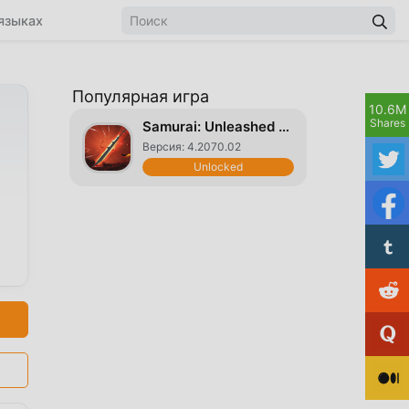
языках
Популярная игра
10.6M
Shares
Samurai: Unleashed Souls
Версия: 4.2070.02
Unlocked