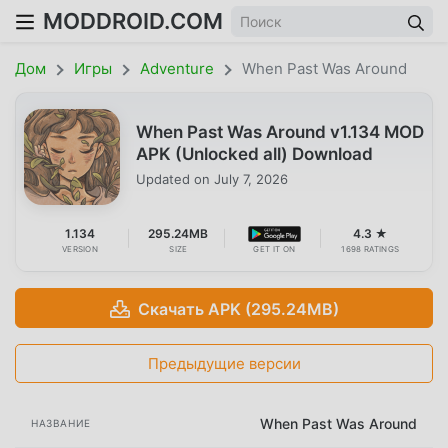
MODDROID.COM
Дом
Игры
Adventure
When Past Was Around
When Past Was Around v1.134 MOD
APK (Unlocked all) Download
Updated on
July 7, 2026
1.134
295.24MB
4.3 ★
VERSION
SIZE
GET IT ON
1698 RATINGS
Скачать APK (295.24MB)
Предыдущие версии
When Past Was Around
НАЗВАНИЕ