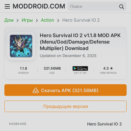
MODDROID.COM
Дом
Игры
Action
Hero Survival IO 2
Hero Survival IO 2 v1.1.8 MOD APK
(Menu/God/Damage/Defense
Multiplier) Download
Updated on
December 6, 2025
1.1.8
321.56MB
4.3 ★
VERSION
SIZE
GET IT ON
1698 RATINGS
Скачать APK (321.56MB)
Предыдущие версии
Hero Survival IO 2
НАЗВАНИЕ