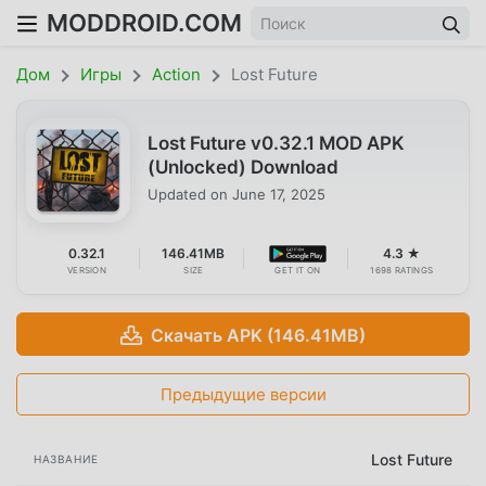
MODDROID.COM
Дом
Игры
Action
Lost Future
Lost Future v0.32.1 MOD APK
(Unlocked) Download
Updated on
June 17, 2025
0.32.1
146.41MB
4.3 ★
VERSION
SIZE
GET IT ON
1698 RATINGS
Скачать APK (146.41MB)
Предыдущие версии
Lost Future
НАЗВАНИЕ