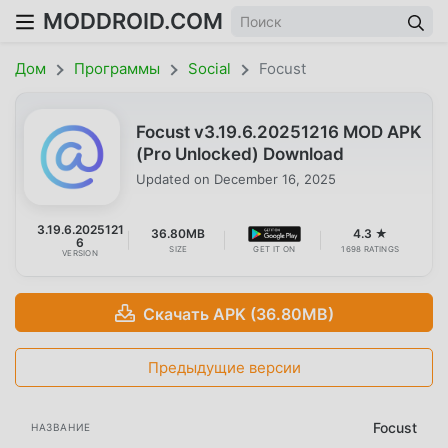
MODDROID.COM
Дом
Программы
Social
Focust
Focust v3.19.6.20251216 MOD APK
(Pro Unlocked) Download
Updated on
December 16, 2025
3.19.6.2025121
36.80MB
4.3 ★
6
SIZE
GET IT ON
1698 RATINGS
VERSION
Скачать APK (36.80MB)
Предыдущие версии
Focust
НАЗВАНИЕ