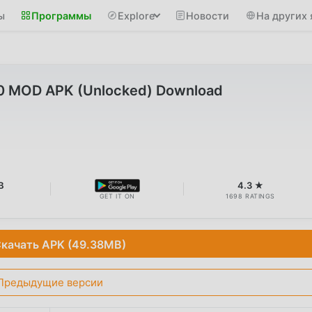
ы
Программы
Explore
Новости
На других 
.9.0 MOD APK (Unlocked) Download
B
4.3 ★
GET IT ON
1698 RATINGS
качать APK (49.38MB)
Предыдущие версии