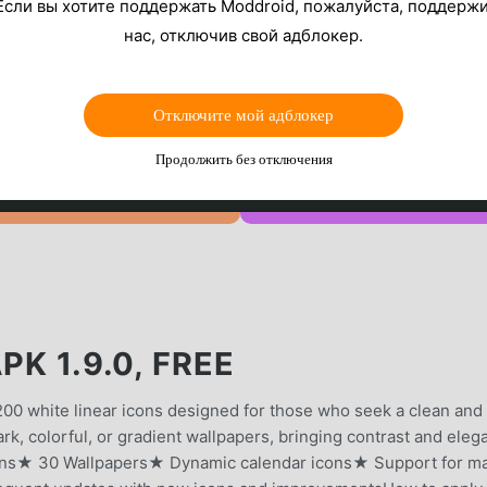
Если вы хотите поддержать Moddroid, пожалуйста, поддерж
нас, отключив свой адблокер.
Отключите мой адблокер
Продолжить без отключения
PK 1.9.0, FREE
6200 white linear icons designed for those who seek a clean and
rk, colorful, or gradient wallpapers, bringing contrast and eleg
cons★ 30 Wallpapers★ Dynamic calendar icons★ Support for m