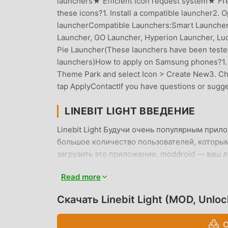
launchers★ Efficient icon request system★ F
these icons?1. Install a compatible launcher2. O
launcherCompatible Launchers:Smart Launcher, 
Launcher, GO Launcher, Hyperion Launcher, Luc
Pie Launcher(These launchers have been tested 
launchers)How to apply on Samsung phones?1.
Theme Park and select Icon > Create New3. Cho
tap ApplyContactIf you have questions or sug
LINEBIT LIGHT ВВЕДЕНИЕ
Linebit Light Будучи очень популярным прил
большое количество пользователей, которым н
загрузить это приложение, moddroid — ваш 
последнюю версию Linebit Light 1.9.0 беспл
Read more
помогут вам бесплатно разблокировать все ф
Light не будут взимать с пользователей ника
Скачать Linebit Light (MOD, Unlo
установки. Просто скачайте клиент moddroid, 
щелчком мыши. Чего же вы ждете, скачайте 
С