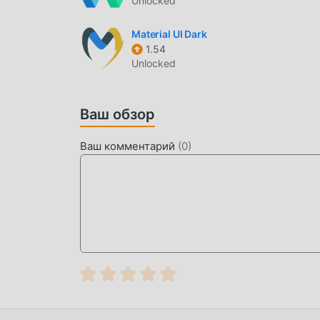
Unlocked
СКАЧАТЬ СЕЙЧАС
Просто нажмите кнопку загрузки, чтобы уст
Material UI Dark
бесплатную версию мода Linebit Light 1.9.0
1.54
Unlocked
другие бесплатные популярные приложения д
прямо сейчас!
Ваш обзор
Ваш комментарий
(
0
)