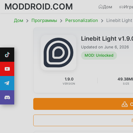
MODDROID.COM
Дом
Игр
Дом
Программы
Personalization
Linebit Light
Linebit Light v1
Updated on
June 6, 2026
MOD: Unlocked
1.9.0
49.38M
VERSION
SIZE
С