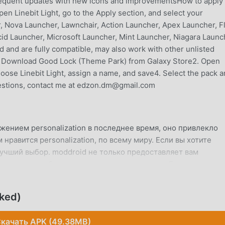
requent updates with new icons and improvementsHow to apply
pen Linebit Light, go to the Apply section, and select your
Nova Launcher, Lawnchair, Action Launcher, Apex Launcher, Fl
id Launcher, Microsoft Launcher, Mint Launcher, Niagara Launc
and are fully compatible, may also work with other unlisted
 Download Good Lock (Theme Park) from Galaxy Store2. Open
ose Linebit Light, assign a name, and save4. Select the pack 
gestions, contact me at edzon.dm@gmail.com
ожением personalization в последнее время, оно привлекло
равится personalization, по всему миру. Если вы хотите
лучший выбор. moddroid не только предоставляет вам
атно, но также бесплатно предоставляет моды Free, которые
ункции приложения. moddroid обещает, что все моды Linebi
кой платы, они на 100% безопасны, доступны и бесплатны дл
cked)
вы можете загрузить и установить Linebit Light 1.9.0 одним
moddroid прямо сейчас!
качать APK (49.38MB)