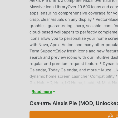
Alexis Pie offers a complete visual overhaul fo
Massive Icon LibraryOver 10.690 icons and cons
apps, ensuring comprehensive coverage for you
crisp, clear visuals on any display.* Vector-Ba
graphics, guaranteeing sharp, scalable icons 
cloud-based wallpapers to perfectly complemen
icons allow you to personalize your home scre
with Nova, Apex, Action, and many other popula
Term SupportEnjoy fresh icons and new featur
search and preview icons with our intuitive d
regular and premium request feature.* Dynami
Calendar, Today Calendar, and more.* Muzei Liv
dynamic home screen.Launcher Compatibility:* 
Go, Holo HD, Holo, LG Home, Lucid, M, Mini, Nex
Launcher/Theme SettingPoco, Arrow, Xperia Ho
Read more
Mesh, Z, ASAP, Peek, and more with icon pack 
compatible launcher (see list above).* Not com
Скачать Alexis Pie (MOD, Unlocke
Launcher (except LG Home, Xperia Home, Asus 
settings for applying icon packs. Please consult
С