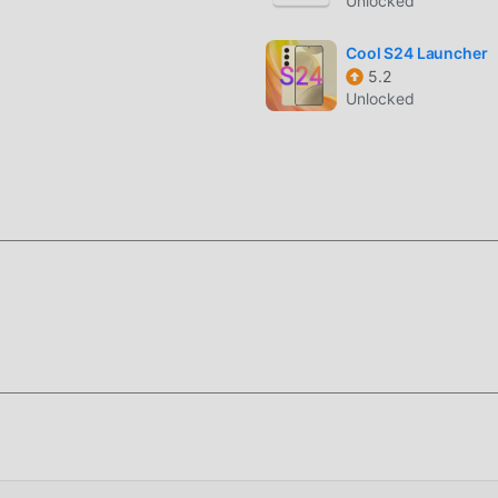
Unlocked
onalization, его мощные функции привлекли большое количе
и приложениями personalization, Alexis Pie предоставляет
Cool S24 Launcher
функции. Вам нужно только загрузить и установить Alexis 
5.2
Unlocked
кции, и это совершенно бесплатно! Кроме того, moddroid та
ля любителей обмениваться опытом друг с другом, делиться
ложении, чего же вы ждете, приходите и загружайте его се
ный Alexis Pie 16.5 совершенно бесплатно, но также
бесплатные функции Free, вы можете испытать Alexis Pie
лной функциональностью. Более того, все моды были провер
оступно. Теперь вам нужно только загрузить moddroid в кли
да Free Alexis Pie 16.5 одним щелчком мыши, а затем
xis Pie!
ановить приложение moddroid, вы можете напрямую загрузи