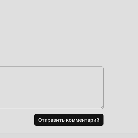
ство
Pie
кже
йчас
ены
ент,
Отправить комментарий
ть