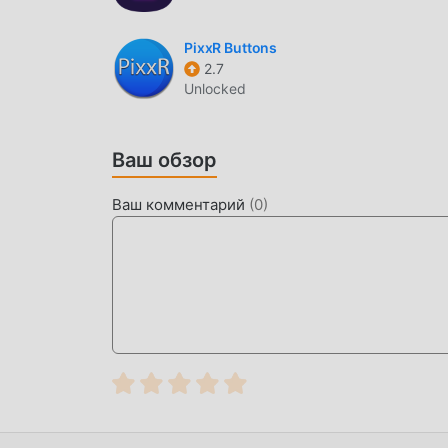
Alexis Pie Как популярное приложение pers
пользователей. По сравнению с традиционным
PixxR Buttons
более широкие возможности и более мощные 
2.7
Unlocked
16.5, вы можете легко использовать все фун
поддерживает приложение personalization д
счастьем, с которым они сталкиваются в при
Ваш обзор
УНИКАЛЬНЫЙ МОД
Ваш комментарий
(
0
)
moddroid не только предоставляет оригиналь
прикрепляет версию мода, предоставляя вам 
самого высокого уровня 16.5 с наиболее по
moddroid вручную, это на 100% бесплатно и д
вы можете загрузить и установить версию мо
наслаждаться удобством, обеспечиваемым Ale
СКАЧАТЬ СЕЙЧАС
Просто нажмите кнопку загрузки, чтобы уст