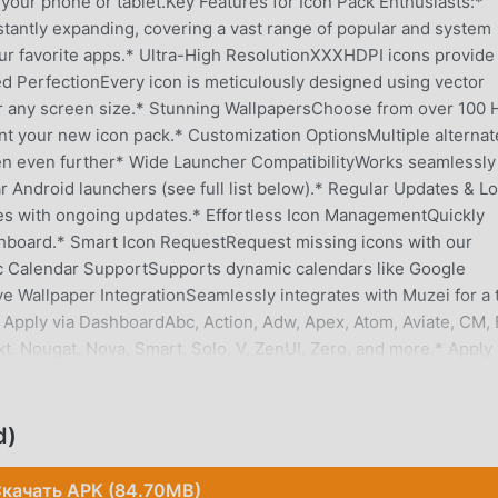
r your phone or tablet.Key Features for Icon Pack Enthusiasts:*
tantly expanding, covering a vast range of popular and system
r favorite apps.* Ultra-High ResolutionXXXHDPI icons provide
sed PerfectionEvery icon is meticulously designed using vector
for any screen size.* Stunning WallpapersChoose from over 100
t your new icon pack.* Customization OptionsMultiple alternat
en even further* Wide Launcher CompatibilityWorks seamlessly
r Android launchers (see full list below).* Regular Updates & L
es with ongoing updates.* Effortless Icon ManagementQuickly
ashboard.* Smart Icon RequestRequest missing icons with our
c Calendar SupportSupports dynamic calendars like Google
e Wallpaper IntegrationSeamlessly integrates with Muzei for a 
Apply via DashboardAbc, Action, Adw, Apex, Atom, Aviate, CM, 
t, Nougat, Nova, Smart, Solo, V, ZenUI, Zero, and more.* Apply 
me, EverythingMe, Themer, Hola, Trebuchet, Unicon, Cobo, Lin
support.Important Notes for Icon Pack Users:* Requires a
patible with stock launchers like Google Now Launcher and Pixe
d)
ZenUI, and OnePlus Launcher).* Some launchers may have spe
 your launcher's documentation for details.* If you want a refun
качать APK (84.70MB)