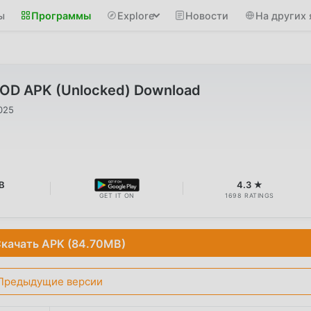
ы
Программы
Explore
Новости
На других 
 MOD APK (Unlocked) Download
025
B
4.3 ★
GET IT ON
1698 RATINGS
качать APK (84.70MB)
Предыдущие версии