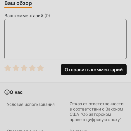
Ваш обзор
СКАЧАТЬ СЕЙЧАС
Просто нажмите кнопку загрузки, чтобы установить
Ваш комментарий
(
0
)
приложение moddroid, вы можете напрямую загрузить
бесплатную версию мода Namirial OTP 7.0.6.0 в
установочном пакете moddroid одним щелчком мыши,
и есть другие бесплатные популярные приложения для
модов, ожидающие вас. играй, чего же ты ждешь,
скачай прямо сейчас!
Отправить комментарий
О нас
Отказ от ответственности
Условия использования
в соответствии с Законом
США "Об авторском
праве в цифровую эпоху"