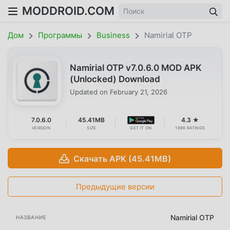
MODDROID.COM
Дом
Программы
Business
Namirial OTP
Namirial OTP v7.0.6.0 MOD APK
(Unlocked) Download
Updated on
February 21, 2026
7.0.6.0
45.41MB
4.3 ★
VERSION
SIZE
GET IT ON
1698 RATINGS
Скачать APK (45.41MB)
Предыдущие версии
Namirial OTP
НАЗВАНИЕ