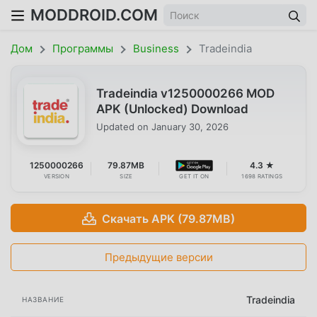
MODDROID.COM
Дом
Программы
Business
Tradeindia
Tradeindia v1250000266 MOD
APK (Unlocked) Download
Updated on
January 30, 2026
1250000266
79.87MB
4.3 ★
VERSION
SIZE
GET IT ON
1698 RATINGS
Скачать APK (79.87MB)
Предыдущие версии
Tradeindia
НАЗВАНИЕ