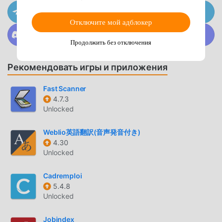
Distributors • Industrial Suppliers • MSMEsIf you are
Присоединяйтесь к @MODDROID.CO на канале
currently selling or want to sell in the B2B space —
Telegram
Отключите мой адблокер
TradeIndia.com is your growth platform.COMPETITIVE
Присоединяйтесь к @MODDROID.CO в сообществе
Discord
ADVANTAGES • Faster onboarding • Cleaner, more
Продолжить без отключения
modern UI • Direct WhatsApp lead sharing • High-intent
category-based visibility tools • Covers all MSME sectors,
Рекомендовать игры и приложения
not just industrial tools • Larger buyer-seller community •
Stronger outreach for small & medium businesses
Fast Scanner
4.7.3
Unlocked
TRADEINDIA ВВЕДЕНИЕ
Tradeindia Будучи очень популярным приложением
Weblio英語翻訳(音声発音付き)
business в последнее время, оно привлекло большое
4.30
количество пользователей, которым нравится business,
Unlocked
по всему миру. Если вы хотите загрузить это
Cadremploi
приложение, moddroid — ваш лучший выбор. moddroid
5.4.8
не только предоставляет вам последнюю версию
Unlocked
Tradeindia 1250000266 бесплатно, но также бесплатно
предоставляет моды Free, которые помогут вам
Jobindex