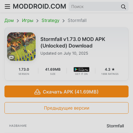
MODDROID.COM
Дом
Игры
Strategy
Stormfall
Stormfall v1.73.0 MOD APK
(Unlocked) Download
Updated on
July 10, 2025
1.73.0
41.69MB
4.3 ★
VERSION
SIZE
GET IT ON
1698 RATINGS
Скачать APK (41.69MB)
Предыдущие версии
Stormfall
НАЗВАНИЕ