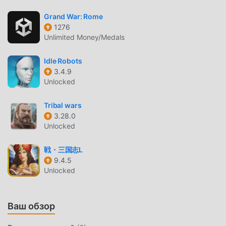
миру, которым нравятся игры strategy. Если вы хотите
Grand War: Rome
скачать эту игру, так как это крупнейший в мире сайт
1276
бесплатной загрузки мод apk - moddroid - ваш лучший
Unlimited Money/Medals
выбор. moddroid не только предоставляет вам
последнюю версию Stormfall 1.73.0 бесплатно, но также
Idle Robots
бесплатно предоставляет мод Free, помогая вам
3.4.9
Unlocked
сохранить повторяющуюся механическую задачу в
игре, чтобы вы могли сосредоточиться на наслаждении
Tribal wars
радостью, которую приносит сама игра. moddroid
3.28.0
обещает, что любой мод Stormfall не будет взимать
Unlocked
плату с игроков, и он на 100% безопасен, доступен и
бесплатен для установки. Просто скачайте клиент
戦・三国志L
moddroid, вы можете загрузить и установить Stormfall
9.4.5
1.73.0 одним щелчком мыши. Чего же вы ждете,
Unlocked
скачайте moddroid и играйте!
УНИКАЛЬНЫЙ ИГРОВОЙ ПРОЦЕСС
Ваш обзор
Stormfall Будучи популярной игрой strategy, ее