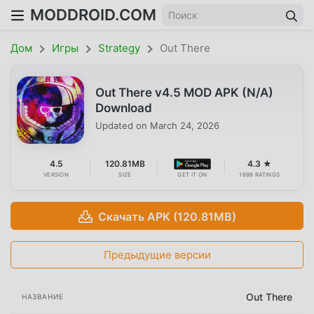
MODDROID.COM
Дом
Игры
Strategy
Out There
Out There v4.5 MOD APK (N/A)
Download
Updated on
March 24, 2026
4.5
120.81MB
4.3 ★
VERSION
SIZE
GET IT ON
1698 RATINGS
Скачать APK (120.81MB)
Предыдущие версии
Out There
НАЗВАНИЕ