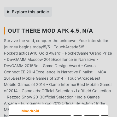
Explore this article
OUT THERE MOD APK 4.5, N/A
Survive the void, conquer the unknown. Your interstellar
journey begins today!5/5 - TouchArcade5/5 -
PocketTactics9/10 'Gold Award' - PocketGamerGrand Prize
- DevGAMM Moscow 2015Excellence in Narrative -
DevGAMM 2015Best Game Design Award - Casual
Connect EE 2014Excellence In Narrative Finalist - IMGA
2015Best Mobile Games of 2014 - TouchArcadeBest
Mobile Games of 2014 - Game InformerBest Mobile Games
of 2014 - GamezeboOfficial Selection : Leftfield Collection
- Rezzed Show 2013Official Selection : Indie Games
Arcade - Eurogamer Expo 2013Official Selection : Indie
MEGABOOTH - PAX East 2014WARNING : This game is
Moddroid
hard. Check the forum for strategy tips :