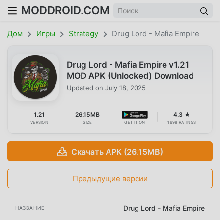
MODDROID.COM
Дом
Игры
Strategy
Drug Lord - Mafia Empire
Drug Lord - Mafia Empire v1.21
MOD APK (Unlocked) Download
Updated on
July 18, 2025
1.21
26.15MB
4.3 ★
VERSION
SIZE
GET IT ON
1698 RATINGS
Скачать APK (26.15MB)
Предыдущие версии
Drug Lord - Mafia Empire
НАЗВАНИЕ