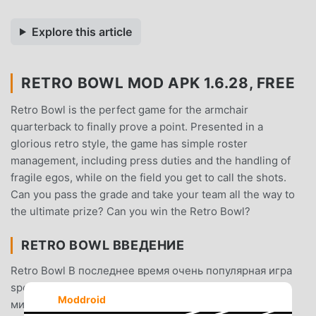
Explore this article
RETRO BOWL MOD APK 1.6.28, FREE
Retro Bowl is the perfect game for the armchair
quarterback to finally prove a point. Presented in a
glorious retro style, the game has simple roster
management, including press duties and the handling of
fragile egos, while on the field you get to call the shots.
Can you pass the grade and take your team all the way to
the ultimate prize? Can you win the Retro Bowl?
RETRO BOWL ВВЕДЕНИЕ
Retro Bowl В последнее время очень популярная игра
sports завоевала множество поклонников по всему
Moddroid
миру, которым нравятся игры sports. Если вы хотите