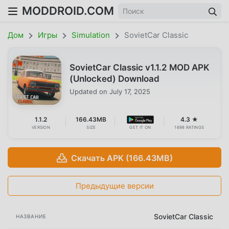
MODDROID.COM
Дом
Игры
Simulation
SovietCar Classic
SovietCar Classic v1.1.2 MOD APK
(Unlocked) Download
Updated on
July 17, 2025
1.1.2
166.43MB
4.3 ★
VERSION
SIZE
GET IT ON
1698 RATINGS
Скачать APK (166.43MB)
Предыдущие версии
SovietCar Classic
НАЗВАНИЕ