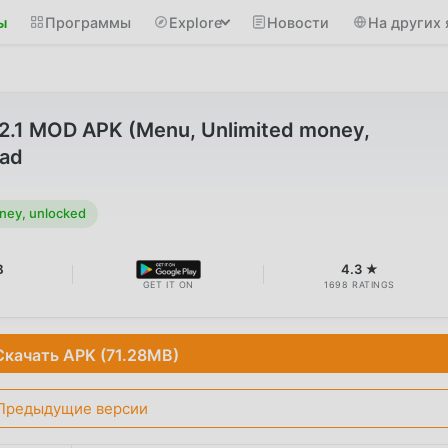
ы
Программы
Explore
Новости
На других 
v2.1 MOD APK (Menu, Unlimited money,
oad
ney, unlocked
B
4.3 ★
GET IT ON
1698 RATINGS
Скачать APK (71.28MB)
Предыдущие версии