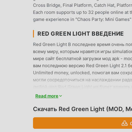
Cross Bridge, Final Platform, Catch Hat, Platfo
Each room supports up to 32 people online at th
game experience in "Chaos Party: Mini Games" 
RED GREEN LIGHT ВВЕДЕНИЕ
Red Green Light В последнее время очень по
всему миру, которым нравятся игры simulation
мире сайт бесплатной загрузки мод apk - mo
вам последнюю версию Red Green Light 2.1 б
Unlimited money, unlocked, помогая вам сох
могли сосредоточиться на наслаждении радо
любой мод Red Green Light не будет взимать 
для установки. Просто скачайте клиент moddr
Read more
одним щелчком мыши. Чего же вы ждете, ска
Скачать Red Green Light (MOD, Me
УНИКАЛЬНЫЙ ИГРОВОЙ ПРОЦ
Red Green Light Будучи популярной игрой si