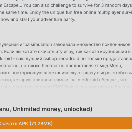
rm Escape... You can also challenge to survive for 3 random days
e same time. Enjoy the unique fun free online multiplayer survi
now and start your adventure party.
пулярная игра simulation завоевала множество поклонников
. Если вы хотите скачать эту игру, так как это крупнейший в
ddroid - ваш лучший выбор. moddroid не только предоставля
есплатно, но также бесплатно предоставляет мод Menu,
ранить повторяющуюся механическую задачу в игре, чтобы в
стью, которую приносит сама игра. moddroid обещает, что
плату с игроков, и он на 100% безопасен, доступен и беспла
oid, вы можете загрузить и установить Red Green Light 2.1
чайте moddroid и играйте!
nu, Unlimited money, unlocked)
ЕСС
Скачать APK (71.28MB)
mulation, ее уникальный игровой процесс помог ему завоеват