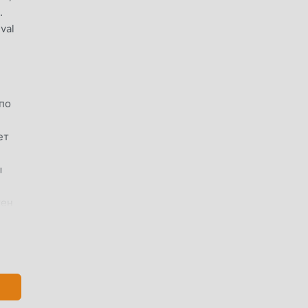
.
val
 по
ет
ы
тен
ь