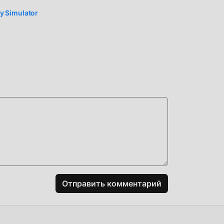
о
 Simulator
 в
ие
огая
ть
ас
Отправить комментарий