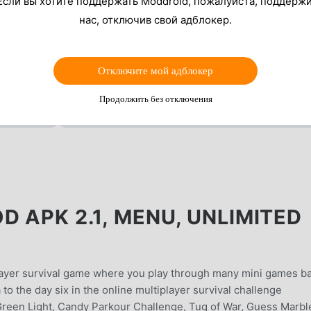
Если вы хотите поддержать Moddroid, пожалуйста, поддерж
нас, отключив свой адблокер.
Отключите мой адблокер
Продолжить без отключения
D APK 2.1, MENU, UNLIMITED
player survival game where you play through many mini games b
 to the day six in the online multiplayer survival challenge
een Light, Candy Parkour Challenge, Tug of War, Guess Marbl