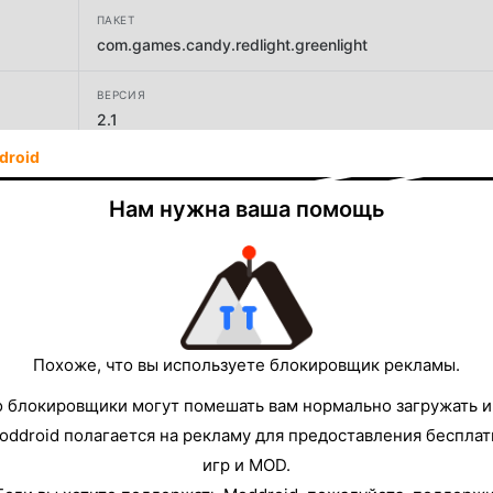
ПАКЕТ
com.games.candy.redlight.greenlight
ВЕРСИЯ
2.1
droid
РАЗРАБОТЧИК
Riovox
Нам нужна ваша помощь
РАЗМЕР
71.28MB
Похоже, что вы используете блокировщик рекламы.
о блокировщики могут помешать вам нормально загружать и
oddroid полагается на рекламу для предоставления беспла
игр и MOD.