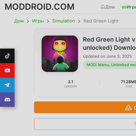
MODDROID.COM
Дом
Игр
Дом
Игры
Simulation
Red Green Light
Red Green Light 
unlocked) Downl
Updated on
June 5, 2025
MOD: Menu, Unlimited mo
2.1
71.28M
VERSION
SIZE