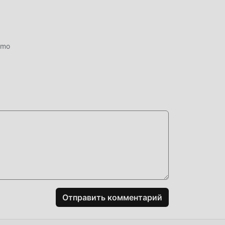
mmo
е
м.
о
 в
ие
Отправить комментарий
огая