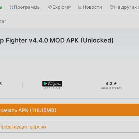
ы
Программы
Explore
Новости
На других 
ter
p Fighter v4.4.0 MOD APK (Unlocked)
B
4.3 ★
GET IT ON
1698 RATINGS
качать APK (118.15MB)
Предыдущие версии