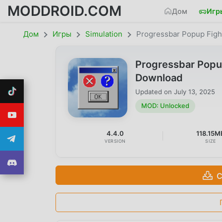
MODDROID.COM
Дом
Игр
Дом
Игры
Simulation
Progressbar Popup Figh
Progressbar Popu
Download
Updated on
July 13, 2025
MOD: Unlocked
4.4.0
118.15M
VERSION
SIZE
С