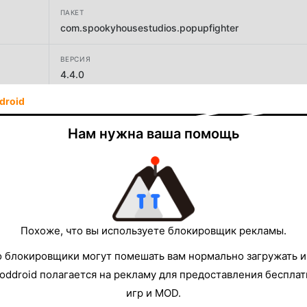
ПАКЕТ
com.spookyhousestudios.popupfighter
ВЕРСИЯ
4.4.0
droid
РАЗРАБОТЧИК
Spooky House Studios UG (haftungsbeschraenkt)
Нам нужна ваша помощь
РАЗМЕР
118.15MB
Похоже, что вы используете блокировщик рекламы.
о блокировщики могут помешать вам нормально загружать и
oddroid полагается на рекламу для предоставления беспла
игр и MOD.