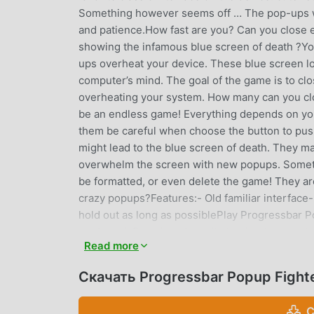
Something however seems off … The pop-ups went
and patience.How fast are you? Can you close 
showing the infamous blue screen of death ?You 
ups overheat your device. These blue screen lov
computer’s mind. The goal of the game is to c
overheating your system. How many can you clo
be an endless game! Everything depends on you
them be careful when choose the button to push.
might lead to the blue screen of death. They may
overwhelm the screen with new popups. Someti
be formatted, or even delete the game! They are
crazy popups?Features:- Old familiar interface-
hold out as long as possiblePlay Progressbar Po
get bored. Boredom doesn’t stand a chance whe
Read more
them all!
Скачать Progressbar Popup Fight
PROGRESSBAR POPUP FIGHTER
Progressbar Popup Fighter В последнее врем
С