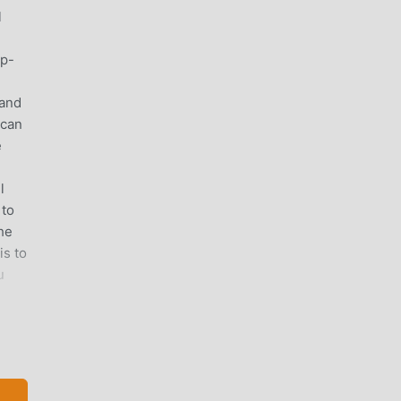
l
op-
 and
 can
e
l
 to
he
is to
u
ose