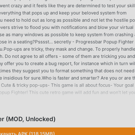
 crazy and it feels like they are determined to test your skil
everything that pops up and keep your beloved system from
need to hold out as long as possible and not let the hostile p
ers strive to flood you with notifications and blow your virtual
lose as many windows as possible to keep system from crashing
se in a seating?Psssst… secretly - Progressbar Popup Fighter
.Pop-ups are tricky, they mask and change. To properly handl
 Do not agree to all offers - some of them are tricking you and
 offer you to create a bug report, for instance which in turn wil
mes they suggest you to format something that does not need
 insidious for sure.Who is faster and smarter? Are you or are t
 Cute & tricky pop-ups- This game is all about focus- Your goal 
pup Fighter! This cute retro game will add fun and won’t let yo
n there are so many cute annoying little pop-ups! Hurry up! Cl
er (MOD, Unlocked)
 ВВЕДЕНИЕ
я очень популярная игра simulation завоевала множество
качать APK (118.15MB)