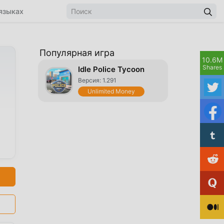
языках
Популярная игра
10.6M
Shares
Idle Police Tycoon
Версия: 1.291
Unlimited Money