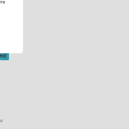
ите
ur