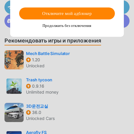
Присоединяйтесь к @MODDROID.CO на канале
радостью, которую приносит сама игра. moddroid
Telegram
обещает, что любой мод pixelmagician не будет взимать
Отключите мой адблокер
Присоединяйтесь к @MODDROID.CO в сообществе
плату с игроков, и он на 100% безопасен, доступен и
Discord
Продолжить без отключения
бесплатен для установки. Просто скачайте клиент
moddroid, вы можете загрузить и установить
Рекомендовать игры и приложения
pixelmagician 1.0.98 одним щелчком мыши. Чего же вы
ждете, скачайте moddroid и играйте!
Mech Battle Simulator
1.20
УНИКАЛЬНЫЙ ИГРОВОЙ ПРОЦЕСС
Unlocked
pixelmagician Будучи популярной игрой simulation, ее
Trash tycoon
уникальный игровой процесс помог ему завоевать
0.9.16
большое количество поклонников по всему миру. В
Unlimited money
отличие от традиционных игр simulation, в pixelmagician
вам нужно пройти только обучение для новичков,
3D운전교실
чтобы вы могли легко начать всю игру и наслаждаться
36.0
радостью, приносимой классическими играми
Unlocked Cars
simulation pixelmagician 1.0.98. В то же время, moddroid
специально создал платформу для любителей игр
Aerofly FS