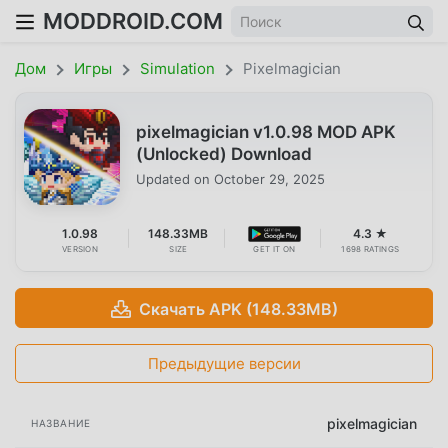
MODDROID.COM
Дом
Игры
Simulation
Pixelmagician
pixelmagician v1.0.98 MOD APK
(Unlocked) Download
Updated on
October 29, 2025
1.0.98
148.33MB
4.3 ★
VERSION
SIZE
GET IT ON
1698 RATINGS
Скачать APK (148.33MB)
Предыдущие версии
pixelmagician
НАЗВАНИЕ