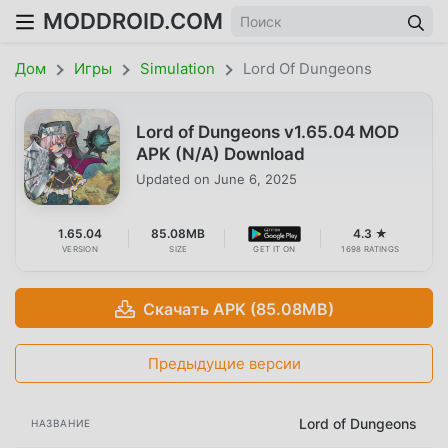
MODDROID.COM
Дом
Игры
Simulation
Lord Of Dungeons
Lord of Dungeons v1.65.04 MOD
APK (N/A) Download
Updated on
June 6, 2025
1.65.04
85.08MB
4.3 ★
VERSION
SIZE
GET IT ON
1698 RATINGS
Скачать APK (85.08MB)
Предыдущие версии
Lord of Dungeons
НАЗВАНИЕ