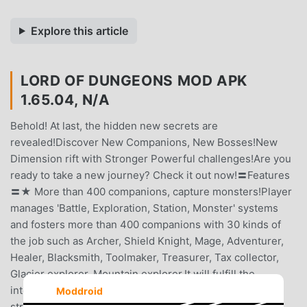
Explore this article
LORD OF DUNGEONS MOD APK
1.65.04, N/A
Behold! At last, the hidden new secrets are
revealed!Discover New Companions, New Bosses!New
Dimension rift with Stronger Powerful challenges!Are you
ready to take a new journey? Check it out now!〓Features
〓★ More than 400 companions, capture monsters!Player
manages 'Battle, Exploration, Station, Monster' systems
and fosters more than 400 companions with 30 kinds of
the job such as Archer, Shield Knight, Mage, Adventurer,
Healer, Blacksmith, Toolmaker, Treasurer, Tax collector,
Glacier explorer, Mountain explorer.It will fulfill the
intellectual desire of player who likes ‘thinking and
Moddroid
strategy' by accomplishing the missions such as 'Battle,