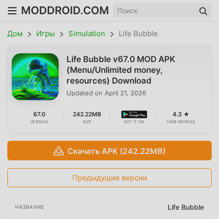
MODDROID.COM
Дом
Игры
Simulation
Life Bubble
Life Bubble v67.0 MOD APK
(Menu/Unlimited money,
resources) Download
Updated on
April 21, 2026
67.0
242.22MB
4.3 ★
VERSION
SIZE
GET IT ON
1698 RATINGS
Скачать APK (242.22MB)
Предыдущие версии
Life Bubble
НАЗВАНИЕ