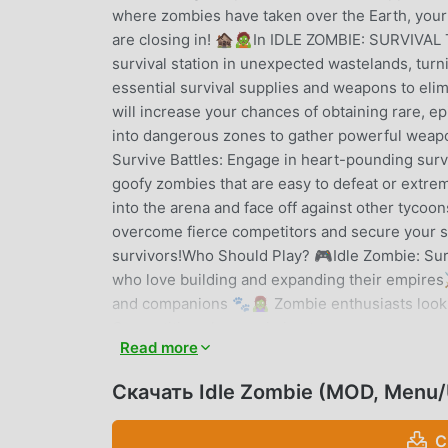
where zombies have taken over the Earth, your 
are closing in! 🏚️🧟In IDLE ZOMBIE: SURVIVAL
survival station in unexpected wastelands, turni
essential survival supplies and weapons to eli
will increase your chances of obtaining rare, e
into dangerous zones to gather powerful weapo
Survive Battles: Engage in heart-pounding surv
goofy zombies that are easy to defeat or extrem
into the arena and face off against other tyco
overcome fierce competitors and secure your s
survivors!Who Should Play? 🎮Idle Zombie: Surv
who love building and expanding their empire
and companions 🐾🧟‍♀️ Zombie enthusiasts look
Competitive players aiming to conquer arenas 
Read more
The zombie world awaits—how will you surviv
Скачать Idle Zombie (MOD, Menu/
IDLE ZOMBIE ВВЕДЕНИЕ
Idle Zombie В последнее время очень популя
С