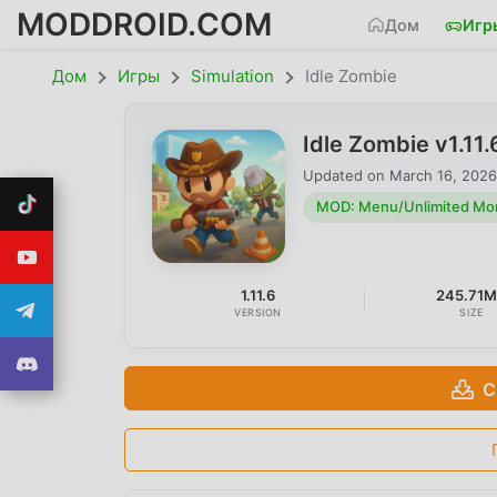
MODDROID.COM
Дом
Игр
Дом
Игры
Simulation
Idle Zombie
Idle Zombie v1.1
Updated on
March 16, 2026
MOD: Menu/Unlimited Mo
1.11.6
245.71
VERSION
SIZE
С