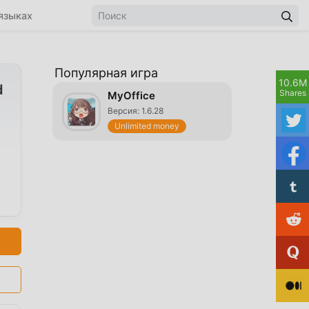
языках
Популярная игра
10.6M
d
Shares
MyOffice
Версия: 1.6.28
Unlimited money