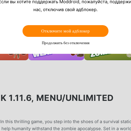
Если вы хотите поддержать Moddroid, пожалуйста, поддерж
нас, отключив свой адблокер.
Отключите мой адблокер
Продолжить без отключения
K 1.11.6, MENU/UNLIMITED
n this thrilling game, you step into the shoes of a survival stati
o help humanity withstand the zombie apocalypse. Set in a worl