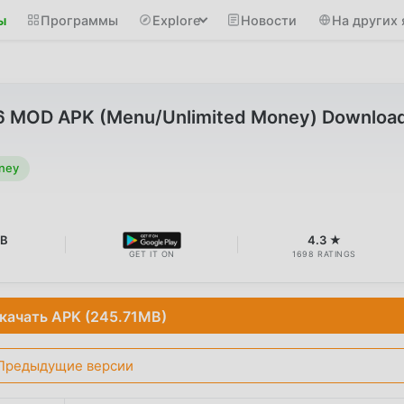
ы
Программы
Explore
Новости
На других 
1.6 MOD APK (Menu/Unlimited Money) Downloa
ney
MB
4.3 ★
GET IT ON
1698 RATINGS
качать APK (245.71MB)
Предыдущие версии