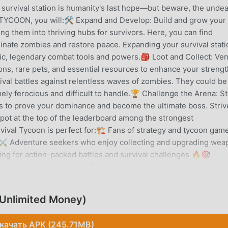
survival station is humanity's last hope—but beware, the unde
 TYCOON, you will:🛠️ Expand and Develop: Build and grow your
ng them into thriving hubs for survivors. Here, you can find
minate zombies and restore peace. Expanding your survival stati
pic, legendary combat tools and powers.🎒 Loot and Collect: Ve
ns, rare pets, and essential resources to enhance your streng
ival battles against relentless waves of zombies. They could be
ely ferocious and difficult to handle.🏆 Challenge the Arena: S
ons to prove your dominance and become the ultimate boss. Striv
pot at the top of the leaderboard among the strongest
ival Tycoon is perfect for:🏗️ Fans of strategy and tycoon gam
s⚔️ Adventure seekers who enjoy collecting and upgrading wea
ing for action-packed battles and survival challenges 🔥🎯
and outsmart opponents 🏅Ready to rise and rule the apocalyp
e? 🕹️👑Download IDLE ZOMBIE: SURVIVAL TYCOON now to find 
Unlimited Money)
рная игра simulation завоевала множество поклонников по
качать APK (245.71MB)