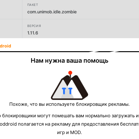
ПАКЕТ
com.unimob.idle.zombie
ВЕРСИЯ
1.11.6
droid
РАЗРАБОТЧИК
Unimob Games
Нам нужна ваша помощь
РАЗМЕР
245.71MB
Похоже, что вы используете блокировщик рекламы.
о блокировщики могут помешать вам нормально загружать и
oddroid полагается на рекламу для предоставления беспла
игр и MOD.