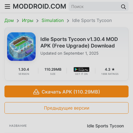
MODDROID.COM
Дом
Игры
Simulation
Idle Sports Tycoon
Idle Sports Tycoon v1.30.4 MOD
APK (Free Upgrade) Download
Updated on
September 1, 2025
1.30.4
110.29MB
4.3 ★
VERSION
SIZE
GET IT ON
1698 RATINGS
Скачать APK (110.29MB)
Предыдущие версии
Idle Sports Tycoon
НАЗВАНИЕ