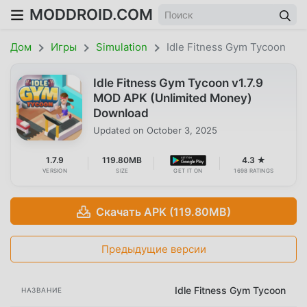
MODDROID.COM
Дом
Игры
Simulation
Idle Fitness Gym Tycoon
Idle Fitness Gym Tycoon v1.7.9
MOD APK (Unlimited Money)
Download
Updated on
October 3, 2025
1.7.9
119.80MB
4.3 ★
VERSION
SIZE
GET IT ON
1698 RATINGS
Скачать APK (119.80MB)
Предыдущие версии
Idle Fitness Gym Tycoon
НАЗВАНИЕ