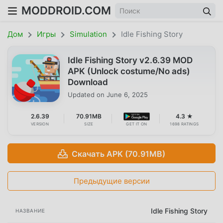
MODDROID.COM
Дом
Игры
Simulation
Idle Fishing Story
Idle Fishing Story v2.6.39 MOD
APK (Unlock costume/No ads)
Download
Updated on
June 6, 2025
2.6.39
70.91MB
4.3 ★
VERSION
SIZE
GET IT ON
1698 RATINGS
Скачать APK (70.91MB)
Предыдущие версии
Idle Fishing Story
НАЗВАНИЕ