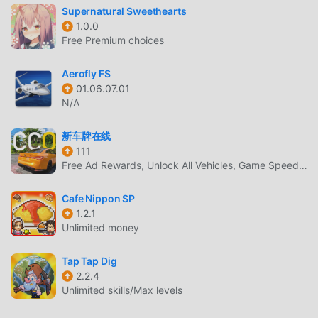
Supernatural Sweethearts
УНИКАЛЬНЫЙ ИГРОВОЙ ПРОЦЕСС
1.0.0
Free Premium choices
Idle Fishing Story Будучи популярной игрой simulation,
ее уникальный игровой процесс помог ему завоевать
Aerofly FS
большое количество поклонников по всему миру. В
01.06.07.01
отличие от традиционных игр simulation, в Idle Fishing
N/A
Story вам нужно пройти только обучение для новичков,
чтобы вы могли легко начать всю игру и наслаждаться
新车牌在线
радостью, приносимой классическими играми
111
simulation Idle Fishing Story 2.6.39. В то же время,
Free Ad Rewards, Unlock All Vehicles, Game Speed Adjustment
moddroid специально создал платформу для любителей
игр simulation, позволяя вам общаться и делиться со
Cafe Nippon SP
1.2.1
всеми любителями игр simulation по всему миру, чего
Unlimited money
же вы ждете, присоединяйтесь к moddroid и
наслаждайтесь simulation игра со всеми глобальными
Tap Tap Dig
партнерами будет счастлива
2.2.4
Unlimited skills/Max levels
КРАСИВЫЙ ЭКРАН