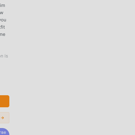
sim
ow
you
fit
ome
n is
ет
огая
 →
тве