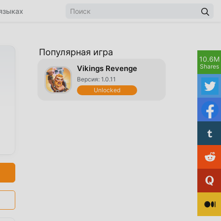
языках
Популярная игра
10.6M
Shares
Vikings Revenge
Версия: 1.0.11
Unlocked