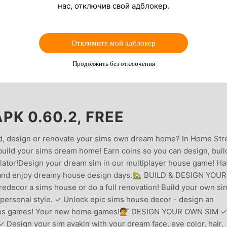
нас, отключив свой адблокер.
Отключите мой адблокер
Продолжить без отключения
K 0.60.2, FREE
d, design or renovate your sims own dream home? In Home Stre
build your sims dream home! Earn coins so you can design, buil
lator!Design your dream sim in our multiplayer house game! H
r and enjoy dreamy house design days.🏡 BUILD & DESIGN YOUR
cor a sims house or do a full renovation! Build your own si
personal style. ✓ Unlock epic sims house decor - design an
uses games! Your new home games!💇 DESIGN YOUR OWN SIM ✓
 Design your sim avakin with your dream face, eye color, hair,