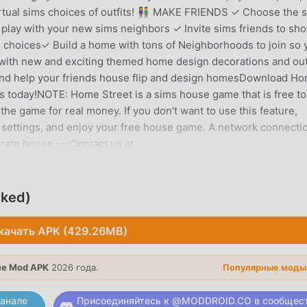
rtual sims choices of outfits! 👫 MAKE FRIENDS ✓ Choose the 
d play with your new sims neighbors ✓ Invite sims friends to sh
choices✓ Build a home with tons of Neighborhoods to join so 
 with new and exciting themed home design decorations and out
and help your friends house flip and design homesDownload H
s today!NOTE: Home Street is a sims house game that is free to
e game for real money. If you don’t want to use this feature,
 settings, and enjoy your free house game. A network connectio
rate house.---Contact us at
privacy/
cked)
рная игра simulation завоевала множество поклонников по
качать APK (429.26MB)
. Если вы хотите скачать эту игру, так как это крупнейший в
ddroid - ваш лучший выбор. moddroid не только предоставля
есплатно, но также бесплатно предоставляет мод Free, пом
е Mod APK
2026 года.
Популярные моды
задачу в игре, чтобы вы могли сосредоточиться на
ма игра. moddroid обещает, что любой мод Home Street не
анале
Присоединяйтесь к @MODDROID.CO в сообщес