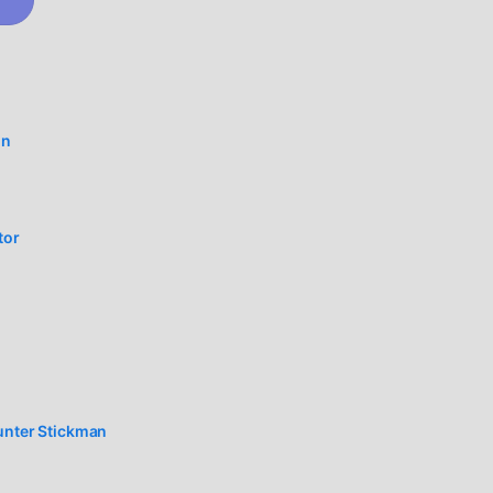
Чего
on
et
tor
сь
ounter Stickman