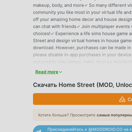
makeup, body, and more✓ So many different vi
community you like most in your virtual life an
off your amazing home decor and house design 
can chat with friends✓ Join multiplayer events
choices!✓ Experience a life sims house game 
Street and design virtual homes in house game
download. However, purchases can be made in th
please disable in-app purchases in your device
required to play games, make choices and deco
support@supersolid.comhttp://supersolid.com/
Read more
HOME STREET ВВЕДЕНИЕ
Скачать Home Street (MOD, Unlo
Home Street В последнее время очень популя
С
всему миру, которым нравятся игры simulation
мире сайт бесплатной загрузки мод apk - mo
вам последнюю версию Home Street 0.60.2 б
Хотите больше? Просмотрите
самые популярны
вам сохранить повторяющуюся механическую 
наслаждении радостью, которую приносит са
Присоединяйтесь к @MODDROID.CO на к