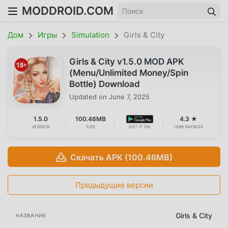
MODDROID.COM
Дом
Игры
Simulation
Girls & City
Girls & City v1.5.0 MOD APK
(Menu/Unlimited Money/Spin
Bottle) Download
Updated on
June 7, 2025
1.5.0
100.46MB
4.3 ★
VERSION
SIZE
GET IT ON
1698 RATINGS
Скачать APK (100.46MB)
Предыдущие версии
Girls & City
НАЗВАНИЕ