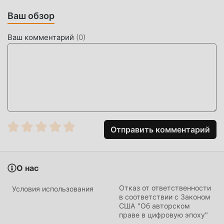
адаптируемостью, гарантируя, что все любители игр
Ваш обзор
simulation могут в полной мере насладиться счастьем.
принес Girls & City 1.5.0
Ваш комментарий
(
0
)
УНИКАЛЬНЫЙ МОД
Традиционная игра simulation требует, чтобы
пользователи тратили много времени на накопление
своего богатства/способностей/навыков в игре, что
является как особенностью, так и удовольствием от
игры, но в то же время процесс накопления неизбежно
Отправить комментарий
заставить людей чувствовать усталость, но теперь
появление модов переписало эту ситуацию. Здесь вам
не нужно тратить большую часть своей энергии и
О нас
повторять немного скучное «накопление». Моды могут
легко помочь вам пропустить этот процесс, тем самым
Отказ от ответственности
Условия использования
помогая вам сосредоточиться на получении
в соответствии с Законом
США "Об авторском
удовольствия от самой игры.
праве в цифровую эпоху"