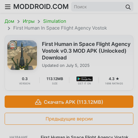
MODDROID.COM
Дом
Игры
Simulation
First Human In Space Flight Agency Vostok
First Human in Space Flight Agency
Vostok v0.3 MOD APK (Unlocked)
Download
Updated on
July 5, 2025
0.3
113.12MB
4.3 ★
VERSION
SIZE
GET IT ON
1698 RATINGS
Скачать APK (113.12MB)
Предыдущие версии
First Human in Space Flight Agency Vostok
НАЗВАНИЕ