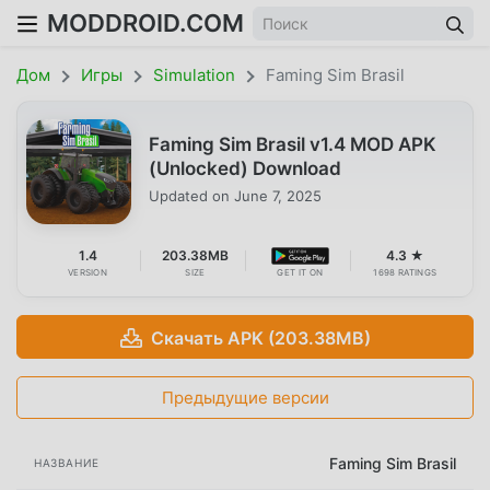
MODDROID.COM
Дом
Игры
Simulation
Faming Sim Brasil
Faming Sim Brasil v1.4 MOD APK
(Unlocked) Download
Updated on
June 7, 2025
1.4
203.38MB
4.3 ★
VERSION
SIZE
GET IT ON
1698 RATINGS
Скачать APK (203.38MB)
Предыдущие версии
Faming Sim Brasil
НАЗВАНИЕ