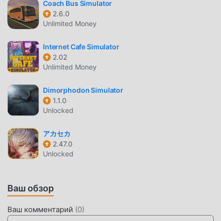
Coach Bus Simulator
новичков, чтобы вы могли легко начать всю игру и
2.6.0
наслаждаться радостью, приносимой классическими
Unlimited Money
играми simulation CG Moto Online 3.5.2. В то же время,
moddroid специально создал платформу для любителей
Internet Cafe Simulator
игр simulation, позволяя вам общаться и делиться со
2.02
всеми любителями игр simulation по всему миру, чего
Unlimited Money
же вы ждете, присоединяйтесь к moddroid и
наслаждайтесь simulation игра со всеми глобальными
Dimorphodon Simulator
1.1.0
партнерами будет счастлива
Unlocked
КРАСИВЫЙ ЭКРАН
アカセカ
Как и традиционные игры simulation, CG Moto Online
2.47.0
Unlocked
отличается уникальным художественным стилем, а
благодаря высококачественной графике, картам и
персонажам CG Moto Online привлекает множество
Ваш обзор
поклонников simulation, и по сравнению по сравнению с
традиционными играми simulation, CG Moto Online 3.5.2
Ваш комментарий
(
0
)
использует обновленный виртуальный движок и вносит