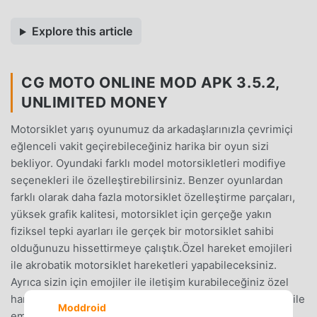
Explore this article
CG MOTO ONLINE MOD APK 3.5.2,
UNLIMITED MONEY
Motorsiklet yarış oyunumuz da arkadaşlarınızla çevrimiçi
eğlenceli vakit geçirebileceğiniz harika bir oyun sizi
bekliyor. Oyundaki farklı model motorsikletleri modifiye
seçenekleri ile özelleştirebilirsiniz. Benzer oyunlardan
farklı olarak daha fazla motorsiklet özelleştirme parçaları,
yüksek grafik kalitesi, motorsiklet için gerçeğe yakın
fiziksel tepki ayarları ile gerçek bir motorsiklet sahibi
olduğunuzu hissettirmeye çalıştık.Özel hareket emojileri
ile akrobatik motorsiklet hareketleri yapabileceksiniz.
Ayrıca sizin için emojiler ile iletişim kurabileceğiniz özel
hareket emojileri de eklendi. Bu sayede diğer oyuncular ile
Moddroid
emoji kullanarak kolayca iletişim kurabileceksiniz.