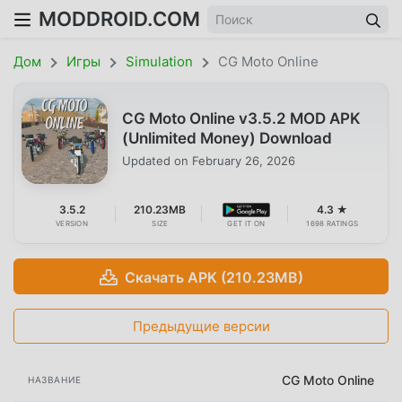
MODDROID.COM
Дом
Игры
Simulation
CG Moto Online
CG Moto Online v3.5.2 MOD APK
(Unlimited Money) Download
Updated on
February 26, 2026
3.5.2
210.23MB
4.3 ★
VERSION
SIZE
GET IT ON
1698 RATINGS
Скачать APK (210.23MB)
Предыдущие версии
CG Moto Online
НАЗВАНИЕ