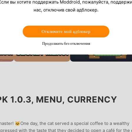
Если вы хотите поддержать Moddroid, пожалуйста, поддерж
нас, отключив свой адблокер.
Отключите мой адблокер
Продолжить без отключения
K 1.0.3, MENU, CURRENCY
master! 🐱One day, the cat served a special coffee to a wealthy
mpressed with the taste that they decided to open a café for the 