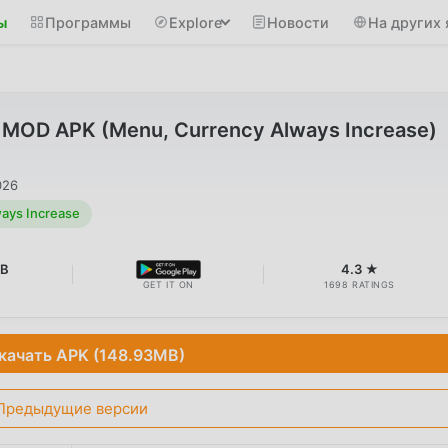
ы
Программы
Explore
Новости
На других 
3 MOD APK (Menu, Currency Always Increase)
026
ays Increase
MB
4.3 ★
GET IT ON
1698 RATINGS
качать APK (148.93MB)
Предыдущие версии