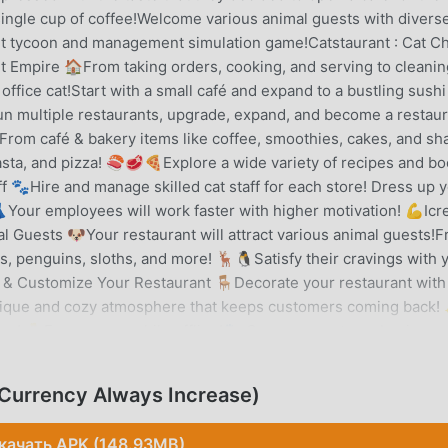
ingle cup of coffee!Welcome various animal guests with divers
rant tycoon and management simulation game!Catstaurant : Cat C
 Empire 🏠From taking orders, cooking, and serving to cleani
ffice cat!Start with a small café and expand to a bustling sushi
 multiple restaurants, upgrade, expand, and become a restaur
From café & bakery items like coffee, smoothies, cakes, and sh
pasta, and pizza! 🍣🥩🍕Explore a wide variety of recipes and bo
ff 🐾Hire and manage skilled cat staff for each store! Dress up 
 👗Your employees will work faster with higher motivation! 💪Icr
 Guests 🐶Your restaurant will attract various animal guests!
s, penguins, sloths, and more! 🦌🐧Satisfy their cravings with 
 & Customize Your Restaurant 🪑Decorate your restaurant with
a unique and cozy atmosphere that keeps customers coming back
e!💰 Earn money while offline!🐾 Grow your cat-run business
wnload now and create a fantastic restaurant with the office cat
Official Website: https://superboxgo.com📘 Facebook:
Currency Always Increase)
: help@superboxgo.com----🔒 Privacy Policy:
 Terms of Service: https://superboxgo.com/termsofservice_en
качать APK (148.93MB)