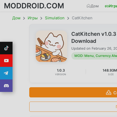
MODDROID.COM
Дом
Игр
Дом
Игры
Simulation
CatKitchen
CatKitchen v1.0.
Download
Updated on
February 26, 2
MOD: Menu, Currency Alw
1.0.3
148.93
VERSION
SIZE
С