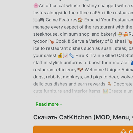
🌸An office cat whose destiny changed with a s
tastes alongside the office cat!An idle restau
🍽️🎮 Game Features🏠 Expand Your Restaurant
manage every aspect of the restaurant with the o
steakhouse, dim sum shop, and bakery! 🍜🍰Run
tycoon!🍗 Cook & Serve a Variety of Dishes! 🍗
ice,to restaurant dishes such as sushi, steak, 
your sales! 💰📈🐾 Hire & Train Skilled Cat Sta
staff in stylish uniforms to boost their morale!
restaurant efficiency!🐶 Welcome Unique Animal
dogs, rabbits, monkeys, and pigs to deer, wolve
delicious dishes and earn rewards!🪑 Decorate
cute furniture and interior items! 🖼️Create 
🔥 An Addictive Idle Tycoon & Management Gam
Read more
effortlessly!🍽️ Casual, stress-free gameplay!Do
featuring unique dishes for every store! 📲🌐 
Скачать CatKitchen (MOD, Menu, 
https://www.facebook.com/superbox01📧 Email
https://superboxgo.com/privacypolicy_en.php
С