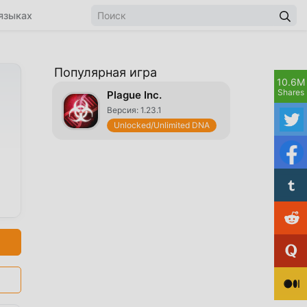
языках
Популярная игра
10.6M
Shares
Plague Inc.
Версия: 1.23.1
Unlocked/Unlimited DNA