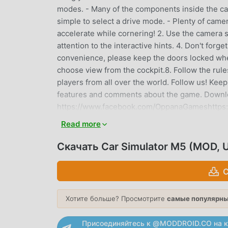
modes. - Many of the components inside the car a
simple to select a drive mode. - Plenty of camer
accelerate while cornering! 2. Use the camera s
attention to the interactive hints. 4. Don't forget
convenience, please keep the doors locked when
choose view from the cockpit.8. Follow the rules
players from all over the world. Follow us! Kee
features and comments about the game. Downl
https://www.facebook.com/OppanaGameshttps
Read more
CAR SIMULATOR M5 ВВЕДЕНИЕ
Скачать Car Simulator M5 (MOD, 
Car Simulator M5 В последнее время очень п
всему миру, которым нравятся игры simulation
С
мире сайт бесплатной загрузки мод apk - mo
вам последнюю версию Car Simulator M5 1.64
помогая вам сохранить повторяющуюся механ
Хотите больше? Просмотрите
самые популярны
наслаждении радостью, которую приносит сам
будет взимать плату с игроков, и он на 100%
Присоединяйтесь к @MODDROID.CO на к