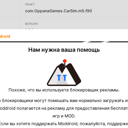
ПАКЕТ
com.OppanaGames.CarSim.m5.f90
ВЕРСИЯ
1.64
droid
РАЗРАБОТЧИК
Нам нужна ваша помощь
OppanaGames FZC LLC
РАЗМЕР
60.93MB
Похоже, что вы используете блокировщик рекламы.
о блокировщики могут помешать вам нормально загружать и
oddroid полагается на рекламу для предоставления беспла
игр и MOD.
Если вы хотите поддержать Moddroid, пожалуйста, поддерж