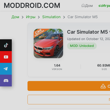
MODDROID.COM
Дом
Игр
Дом
Игры
Simulation
Car Simulator M5
Car Simulator M5
Updated on
October 12, 20
MOD: Unlocked
1.64
60.93M
VERSION
SIZE
С