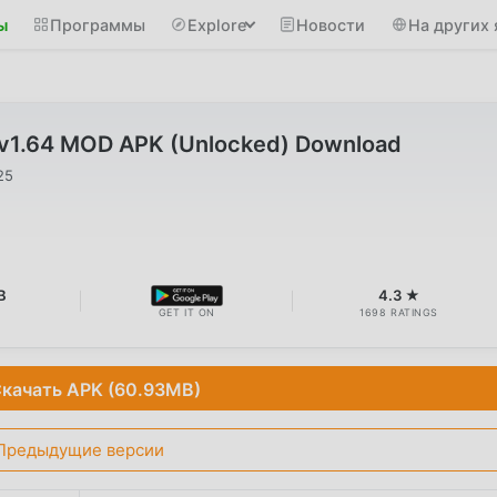
ы
Программы
Explore
Новости
На других 
 v1.64 MOD APK (Unlocked) Download
25
B
4.3 ★
GET IT ON
1698 RATINGS
качать APK (60.93MB)
Предыдущие версии