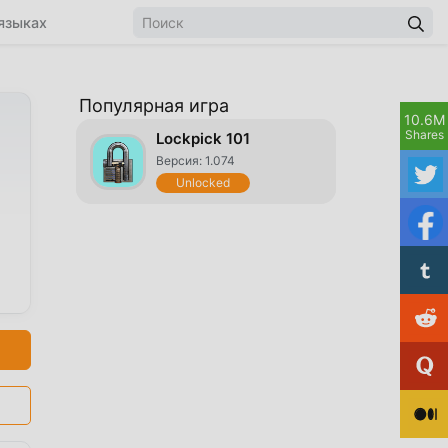
языках
Популярная игра
10.6M
Shares
Lockpick 101
Версия: 1.074
Unlocked