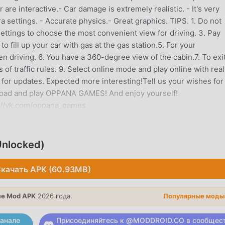
re interactive.- Car damage is extremely realistic. - It's very
a settings. - Accurate physics.- Great graphics. TIPS. 1. Do not
ettings to choose the most convenient view for driving. 3. Pay
 to fill up your car with gas at the gas station.5. For your
 driving. 6. You have a 360-degree view of the cabin.7. To exit
 of traffic rules. 9. Select online mode and play online with real
p for updates. Expected more interesting!Tell us your wishes fo
oad and play OPPANA GAMES! And enjoy yourself!
://vk.com/oppana_games
Unlocked)
опулярная игра simulation завоевала множество поклоннико
. Если вы хотите скачать эту игру, так как это крупнейший в
качать APK (60.93MB)
ddroid - ваш лучший выбор. moddroid не только предоставля
 бесплатно, но также бесплатно предоставляет мод Free,
ическую задачу в игре, чтобы вы могли сосредоточиться н
е Mod APK
2026 года.
Популярные моды
а игра. moddroid обещает, что любой мод Car Simulator M5
 безопасен, доступен и бесплатен для установки. Просто
анале
Присоединяйтесь к @MODDROID.CO в сообщес