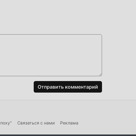
ьный
игр
о
 в
ие
огая
Отправить комментарий
ть
 вас
эпоху"
Связаться с нами
Реклама