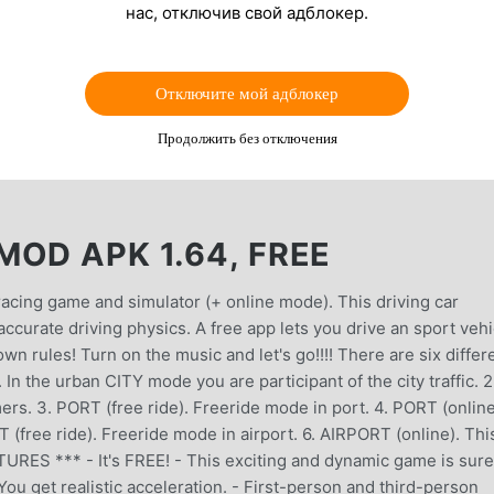
нас, отключив свой адблокер.
Отключите мой адблокер
Продолжить без отключения
OD APK 1.64, FREE
racing game and simulator (+ online mode). This driving car
ccurate driving physics. A free app lets you drive an sport vehi
wn rules! Turn on the music and let's go!!!! There are six differ
In the urban CITY mode you are participant of the city traffic. 2
ers. 3. PORT (free ride). Freeride mode in port. 4. PORT (online
T (free ride). Freeride mode in airport. 6. AIRPORT (online). This
TURES *** - It's FREE! - This exciting and dynamic game is sure
You get realistic acceleration. - First-person and third-person