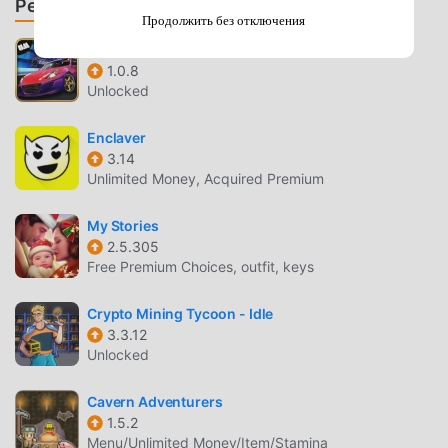
Рекомендовать игры и приложения
Продолжить без отключения
большое количество поклонников по всему миру. В
отличие от традиционных игр simulation, в BR Truck 24
TurboRacing
вам нужно пройти только обучение для новичков,
1.0.8
Unlocked
чтобы вы могли легко начать всю игру и наслаждаться
радостью, приносимой классическими играми
Enclaver
simulation BR Truck 24 79. В то же время, moddroid
3.14
специально создал платформу для любителей игр
Unlimited Money, Acquired Premium
simulation, позволяя вам общаться и делиться со всеми
любителями игр simulation по всему миру, чего же вы
My Stories
ждете, присоединяйтесь к moddroid и наслаждайтесь
2.5.305
simulation игра со всеми глобальными партнерами
Free Premium Choices, outfit, keys
будет счастлива
Crypto Mining Tycoon - Idle
КРАСИВЫЙ ЭКРАН
3.3.12
Unlocked
Как и традиционные игры simulation, BR Truck 24
отличается уникальным художественным стилем, а
Cavern Adventurers
благодаря высококачественной графике, картам и
1.5.2
персонажам BR Truck 24 привлекает множество
Menu/Unlimited Money/Item/Stamina