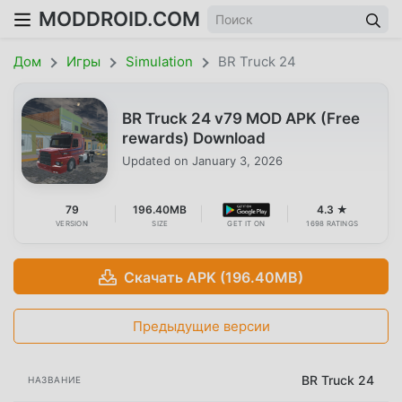
MODDROID.COM
Дом
Игры
Simulation
BR Truck 24
BR Truck 24 v79 MOD APK (Free
rewards) Download
Updated on
January 3, 2026
79
196.40MB
4.3 ★
VERSION
SIZE
GET IT ON
1698 RATINGS
Скачать APK (196.40MB)
Предыдущие версии
BR Truck 24
НАЗВАНИЕ