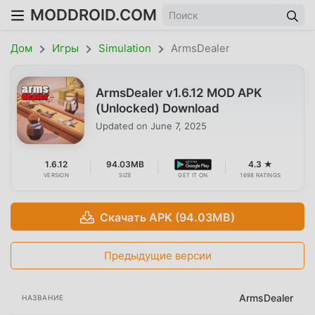
MODDROID.COM
Дом
Игры
Simulation
ArmsDealer
ArmsDealer v1.6.12 MOD APK
(Unlocked) Download
Updated on
June 7, 2025
1.6.12
94.03MB
4.3 ★
VERSION
SIZE
GET IT ON
1698 RATINGS
Скачать APK (94.03MB)
Предыдущие версии
ArmsDealer
НАЗВАНИЕ