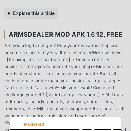
Explore this article
ARMSDEALER MOD APK 1.6.12, FREE
Are you a big fan of gun? Rule your own arms shop and
become an incredibly wealthy arms dealer!Here we have:
【Relaxing and casual features】- Develop different
business strategies to decorate your shop.- Meet various
needs of customers and improve your profit.- Build all
kinds of shops and expand your business step by step.-
Tap to collect. Tap to win!- Missions await! Come and
challenge yourself!【Variety of epic weapons】- All kinds
of firearms, including pistols, shotguns, sniper rifles,
revolvers, etc.- Millions of cold weapons.- Roaring aircraft
weapons, torpedoes, missiles, and even rockets!-
Mysterious future sci-fi weapons are waiting for you to
Moddroid
explore!!!Also, the game process can be saved in the cloud