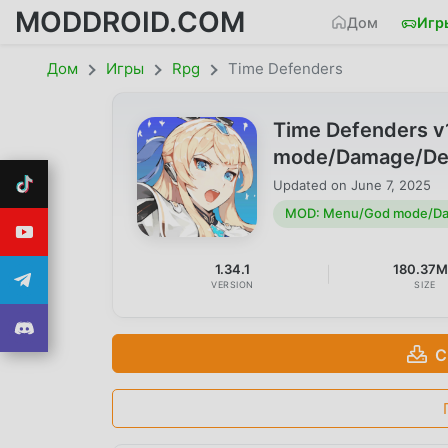
MODDROID.COM
Дом
Игр
Дом
Игры
Rpg
Time Defenders
Time Defenders 
mode/Damage/De
Updated on
June 7, 2025
MOD: Menu/God mode/Da
1.34.1
180.37
VERSION
SIZE
С