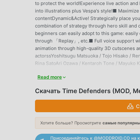
to protect the world!Experience live action and
into illustrations plus Vespa's style!■ Maximiz
contentDynamic&Active! Strategically place you
combination of strategy through hero skill and 
beginners can easily adopt to this game: easil
through 「Replay」, etc.■ Full voice support with
animation through high-quality 3D cutscenes an
actorssYoshitsugu Matsuoka / Tojo Hisako / Rena
Rina SatoAri Ozawa / Kentaroh Tone / Mayuko Ka
Izawa / Sanae Fuku / Yoshimoto Genki / Hiromic
Read more
Ootomari / Juri Nagatsuma / Yuki Ito / Yukina S
KageyamaTakako Tanaka / Taichi Sugiyama / Yur
Скачать Time Defenders (MOD, 
Yuu Akiba / Misano SakaiHiroshi Watanabe / Tom
Haruki Asada / Hana Hishikawa / Kyouka Moriya
С
Kyuuma / Shinobu Matsumoto / Haruna Kuramoto
Tatsuhisa Suzuki / Ayumi Mano / Daisuke Nakan
Хотите больше? Просмотрите
самые популярны
Fujiwara / Konomi Tamura / Shinnosuke Tokud
Yamagishi / Kazuo Yoshida / Suzuna Kinoshita /
Присоединяйтесь к @MODDROID.CO на к
Ayaka ShimizuEriko Matsui / Nao Ojika / Chad H