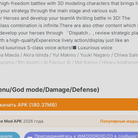
 high-freedom battles with 3D modeling characters that brings li
e your strategy through the main stage and various sub
r Heroes and develop your team!A thrilling battle in 3D! The
class combination is infinite.There are also other content whic
y develop your heroes through 「Dispatch」, review strategic pl
 a high-qualityExpereince lively action/display just like an
d luxurious S-class voice actors!■ Luxurious voice
 Maeda / Akira Ishida / Yui Makino / Yuuki Nagano / Chiwa Sait
zama / Rin Kusmi / Ai Fairouz Ai / Mai Kanno / Hikaru IidaKano
hi Tezuka / Satoshi Nozawa / Yuichi Kijima / Ikumi HasegawaTa
hutou / Taito Ban / Masakazu Nishida / Miyu Komaki / Akari
ika Moriyama / Tomoyo Takayanagi / Takuya Tsuda / Yuu Ogata 
Menu/God mode/Damage/Defense)
omi Tanaka / Maria Noda / Haruka Kitagaito / Kento Fujinuma /
Nanako Mori / Riho Sugiyama / Takamasa Mogi / Mitsuki Nakae /
качать APK (180.37MB)
 / Ryosuke HaraShomaru Joza / Koichi Tochika / Michiyo Mura
o / Yoshikazu NaganoYuu Miyazaki / Takumi Tomoi / Seiyuu
е Mod APK
2026 года.
ome / Tomomi Mineuchi / Hibiku Yamamura / Naho OketaniHaruo
Популярные моды
 Shiori Hashimoto / Miho Hayashi / Risa Kubota / Shigeo Kiyama
анале
Присоединяйтесь к @MODDROID.CO в сообщес
orii / Seiko Yoshida / Yuuna Ogata / Yuuma Uchida / Hisako