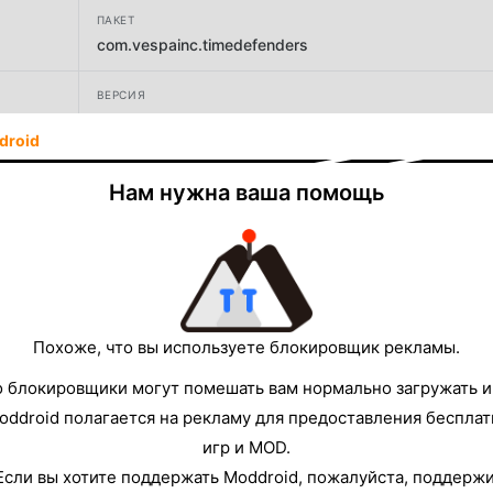
ПАКЕТ
com.vespainc.timedefenders
ВЕРСИЯ
1.34.1
droid
РАЗРАБОТЧИК
Нам нужна ваша помощь
Anic Inc.
РАЗМЕР
180.37MB
Похоже, что вы используете блокировщик рекламы.
о блокировщики могут помешать вам нормально загружать и
oddroid полагается на рекламу для предоставления беспла
игр и MOD.
Если вы хотите поддержать Moddroid, пожалуйста, поддерж