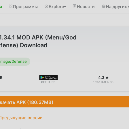
ы
Программы
Explore
Новости
На других 
v1.34.1 MOD APK (Menu/God
fense) Download
mage/Defense
MB
4.3 ★
GET IT ON
1698 RATINGS
качать APK (180.37MB)
Предыдущие версии