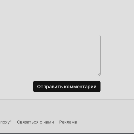
л
сему
даря
 он
Отправить комментарий
ьных
эпоху"
Связаться с нами
Реклама