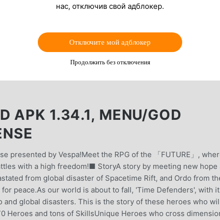
нас, отключив свой адблокер.
Отключите мой адблокер
Продолжить без отключения
 APK 1.34.1, MENU/GOD
ENSE
se presented by Vespa!Meet the RPG of the 「FUTURE」, wher
ttles with a high freedom!■ StoryA story by meeting new hope 
stated from global disaster of Spacetime Rift, and Ordo from th
or peace.As our world is about to fall, 'Time Defenders', with i
 and global disasters. This is the story of these heroes who wil
r 70 Heroes and tons of SkillsUnique Heroes who cross dimensio