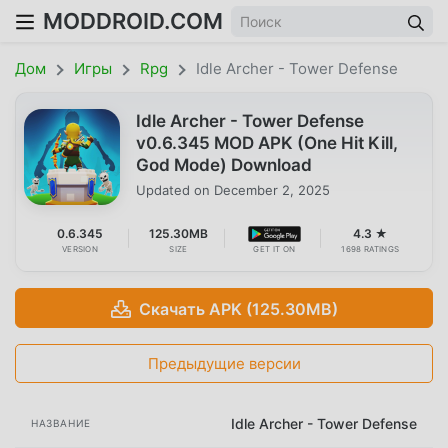
MODDROID.COM
Дом
Игры
Rpg
Idle Archer - Tower Defense
Idle Archer - Tower Defense
v0.6.345 MOD APK (One Hit Kill,
God Mode) Download
Updated on
December 2, 2025
0.6.345
125.30MB
4.3 ★
VERSION
SIZE
GET IT ON
1698 RATINGS
Скачать APK (125.30MB)
Предыдущие версии
Idle Archer - Tower Defense
НАЗВАНИЕ