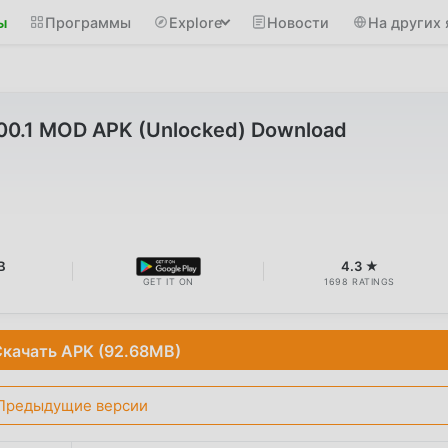
ы
Программы
Explore
Новости
На других 
100.1 MOD APK (Unlocked) Download
B
4.3 ★
GET IT ON
1698 RATINGS
качать APK (92.68MB)
Предыдущие версии