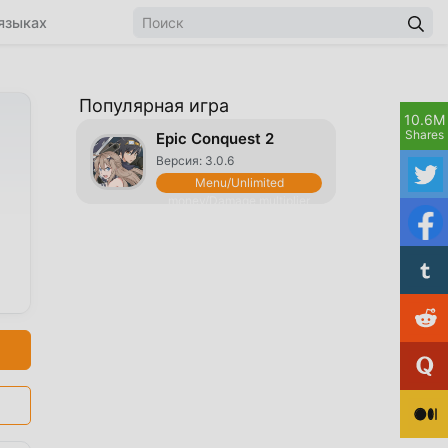
языках
Популярная игра
10.6M
Shares
Epic Conquest 2
Версия: 3.0.6
Menu/Unlimited
money/Damage multiplier