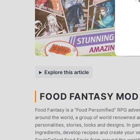
* 
Explore this article
FOOD FANTASY MOD A
Food Fantasy is a “Food Personified” RPG adv
around the world, a group of world renowned ar
personalities, stories, looks and designs. In ga
ingredients, develop recipes and create your v
SoulsCollect Food Souls from around the world w