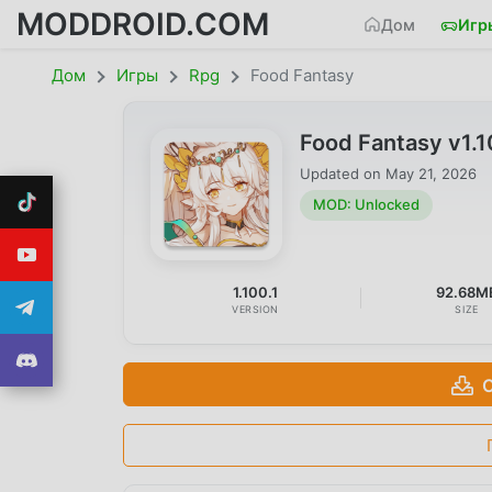
MODDROID.COM
Дом
Игр
Дом
Игры
Rpg
Food Fantasy
Food Fantasy v1.
Updated on
May 21, 2026
MOD: Unlocked
1.100.1
92.68M
VERSION
SIZE
С