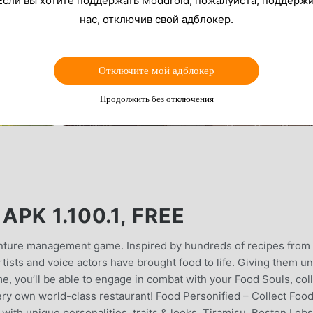
Если вы хотите поддержать Moddroid, пожалуйста, поддерж
нас, отключив свой адблокер.
Отключите мой адблокер
Продолжить без отключения
PK 1.100.1, FREE
enture management game. Inspired by hundreds of recipes from
tists and voice actors have brought food to life. Giving them u
me, you’ll be able to engage in combat with your Food Souls, col
ery own world-class restaurant! Food Personified – Collect Foo
ith unique personalities, traits & looks. Tiramisu, Boston Lobs