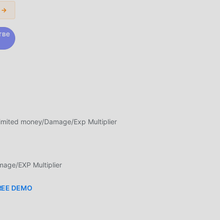
nd.
 →
тве
 вам
ии
mited money/Damage/Exp Multiplier
е,
ge/EXP Multiplier
FREE DEMO
е