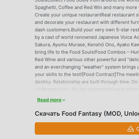
Spaghetti, Coffee and Red Win and many more 
Create your unique restaurantReal restaurant s
and decorate your restaurant with different fu
dash customers.Build your very own 5-star res
by a cast of world renowned Japanese Voice Ac
Sakura, Ayumu Murase, Kenshō Ono, Ayako Kawas
bring life to the Food Souls!Food Combos – Hun
Red Wine and various other powerful and “delici
and an everchanging “weather” system brings un
your skills to the test![Food Contract]The mee
destiny. Relationship are built through time. Do 
understand you. As you understand each other
ties between you are simply a natural part of l
Read more
however some game items can also be purchased 
up password protection for purchases in the se
Скачать Food Fantasy (MOD, Unlo
and Privacy Policy, you must be at least 12 yea
need to request access to "read the contents of
С
download. Have any questions or issues with t