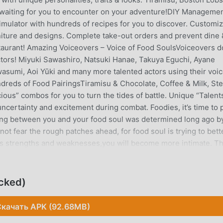
waiting for you to encounter on your adventure!DIY Managemen
imulator with hundreds of recipes for you to discover. Customi
rniture and designs. Complete take-out orders and prevent dine 
taurant! Amazing Voiceovers – Voice of Food SoulsVoiceovers 
tors! Miyuki Sawashiro, Natsuki Hanae, Takuya Eguchi, Ayane
umi, Aoi Yūki and many more talented actors using their voic
dreds of Food PairingsTiramisu & Chocolate, Coffee & Milk, St
ous” combos for you to turn the tides of battle. Unique “Talent
certainty and excitement during combat. Foodies, it’s time to 
ting between you and your food soul was determined long ago b
not fear the rough patches ahead, for food soul is trying to bett
's strengths and weaknesses,you will become more intimate. T
ife.PLEASE NOTE! Food Fantasy is free to download and play,
for real money. If you do not want to use this feature, please
ttings of your Google Play Store. Also, under our Terms of Serv
cked)
rs of age to play or download Food Fantasy. Note: Food Fantasy w
 your SD card" We suggest having at least 1G of space available
качать APK (92.68MB)
he game from Elex Tech? Reach us at: