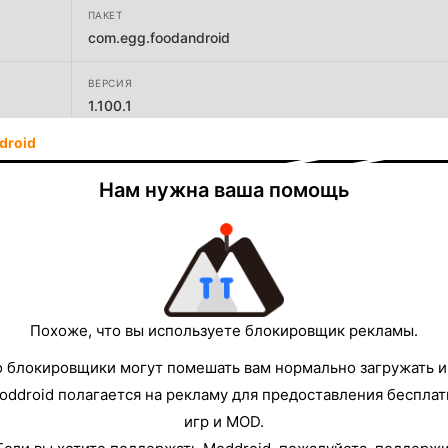
ПАКЕТ
com.egg.foodandroid
ВЕРСИЯ
1.100.1
droid
РАЗРАБОТЧИК
Elex
Нам нужна ваша помощь
РАЗМЕР
92.68MB
Похоже, что вы используете блокировщик рекламы.
о блокировщики могут помешать вам нормально загружать и
oddroid полагается на рекламу для предоставления беспла
игр и MOD.