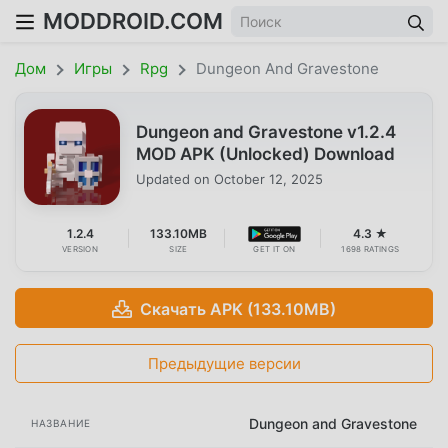
MODDROID.COM
Дом
Игры
Rpg
Dungeon And Gravestone
Dungeon and Gravestone v1.2.4
MOD APK (Unlocked) Download
Updated on
October 12, 2025
1.2.4
133.10MB
4.3 ★
VERSION
SIZE
GET IT ON
1698 RATINGS
Скачать APK (133.10MB)
Предыдущие версии
Dungeon and Gravestone
НАЗВАНИЕ