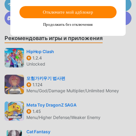
Присоединяйтесь к @MODDROID.CO на канале
лучший выбор. moddroid не только предоставляет вам
Telegram
последнюю версию Dungeon and Gravestone 1.2.4
Отключите мой адблокер
Присоединяйтесь к @MODDROID.CO в сообществе
бесплатно, но также бесплатно предоставляет мод
Discord
Продолжить без отключения
Free, помогая вам сохранить повторяющуюся
механическую задачу в игре, чтобы вы могли
Рекомендовать игры и приложения
сосредоточиться на наслаждении радостью, которую
приносит сама игра. moddroid обещает, что любой мод
HipHop Clash
Dungeon and Gravestone не будет взимать плату с
1.2.4
игроков, и он на 100% безопасен, доступен и бесплатен
Unlocked
для установки. Просто скачайте клиент moddroid, вы
можете загрузить и установить Dungeon and Gravestone
모험가키우기 법사편
1.2.4 одним щелчком мыши. Чего же вы ждете,
1.124
Menu/God/Damage Multiplier/Unlimited Money
скачайте moddroid и играйте!
Meta Toy DragonZ SAGA
УНИКАЛЬНЫЙ ИГРОВОЙ ПРОЦЕСС
1.45
Dungeon and Gravestone Будучи популярной игрой rpg,
Menu/Higher Defense/Weaker Enemy
ее уникальный игровой процесс помог ему завоевать
большое количество поклонников по всему миру. В
Cat Fantasy