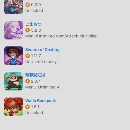
общаться и делиться со всеми любителями игр rpg по
0.2.0
Unlocked
всему миру, чего же вы ждете, присоединяйтесь к
moddroid и наслаждайтесь rpg игра со всеми
ごまおつ
глобальными партнерами будет счастлива
5.8.0
Menu/Unlimited gem/Attack Multiplier
КРАСИВЫЙ ЭКРАН
Swarm of Destiny
Как и традиционные игры rpg, Blade Crafter отличается
1.11.7
уникальным художественным стилем, а благодаря
Unlimited money
высококачественной графике, картам и персонажам
Blade Crafter привлекает множество поклонников rpg, и
萌獸闖江湖
по сравнению по сравнению с традиционными играми
2.0.4
rpg, Blade Crafter 4.29 использует обновленный
Menu, Unlimited All
виртуальный движок и вносит смелые обновления.
Благодаря более продвинутым технологиям
Waifu Backpack
впечатления от игры на экране значительно
1.6.1
улучшились. Сохраняя оригинальный стиль rpg, он
Unlocked
максимально улучшает сенсорный опыт пользователя,
и существует множество различных типов мобильных