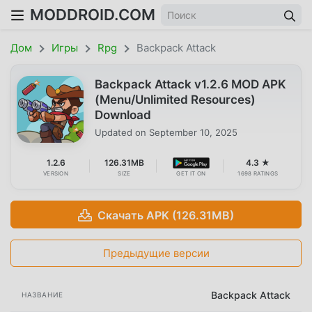
MODDROID.COM
Дом
Игры
Rpg
Backpack Attack
Backpack Attack v1.2.6 MOD APK
(Menu/Unlimited Resources)
Download
Updated on
September 10, 2025
1.2.6
126.31MB
4.3 ★
VERSION
SIZE
GET IT ON
1698 RATINGS
Скачать APK (126.31MB)
Предыдущие версии
Backpack Attack
НАЗВАНИЕ